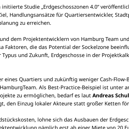
nitiierte Studie „Erdgeschosszonen 4.0“ veröffentlich
iel, Handlungsansätze für Quartiersentwickler, Stadt
lanung zu erreichen.
und dem Projektentwicklern von Hamburg Team und In
ktoren, die das Potential der Sockelzone beeinfluss
Typus und Zukunft, Erdgeschosse in der Projektkalku
 eines Quartiers und zukünftig weniger Cash-Flow-B
s HamburgTeam. Als Best-Practice-Beispiel ist unter
rojekte zu ermöglichen, bedarf es laut
Andreas Schu
t, den Einzug lokaler Akteure statt großer Ketten fö
stückskosten, lohne sich das Ausbauen der Erdgesch
ektentwicklung nämlich erst ab einer Miete von 20 Eu