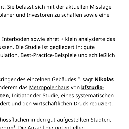
t. Sie befasst sich mit der aktuellen Misslage
planer und Investoren zu schaffen sowie eine
terboden sowie ehret + klein analysierte das
en. Die Studie ist gegliedert in: gute
lation, Best-Practice-Beispiele und schließlich
ringer des einzelnen Gebäudes.“, sagt
Nikolas
 anderem das
Metropolenhaus
von
bfstudio-
lten
, Initiator der Studie, eines systematischen
rdert und den wirtschaftlichen Druck reduziert.
ossflächen in den gut aufgestellten Städten,
ro/m². Die Anzahl der potentiellen