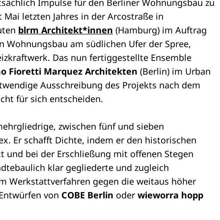
tsächlich Impulse für den Berliner Wohnungsbau zu
Mai letzten Jahres in der Arcostraße in
uten
blrm Architekt*innen
(Hamburg) im Auftrag
n Wohnungsbau am südlichen Ufer der Spree,
izkraftwerk. Das nun fertiggestellte Ensemble
o Fioretti Marquez
Architekten
(Berlin) im Urban
notwendige Ausschreibung des Projekts nach dem
ht für sich entscheiden.
ehrgliedrige, zwischen fünf und sieben
 Er schafft Dichte, indem er den historischen
kt und bei der Erschließung mit offenen Stegen
ädtebaulich klar gegliederte und zugleich
im Werkstattverfahren gegen die weitaus höher
 Entwürfen von
COBE Berlin
oder
wieworra hopp