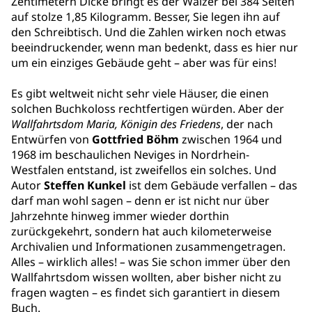
Zentimetern Dicke bringt es der Wälzer bei 384 Seiten
auf stolze 1,85 Kilogramm. Besser, Sie legen ihn auf
den Schreibtisch. Und die Zahlen wirken noch etwas
beeindruckender, wenn man bedenkt, dass es hier nur
um ein einziges Gebäude geht – aber was für eins!
Es gibt weltweit nicht sehr viele Häuser, die einen
solchen Buchkoloss rechtfertigen würden. Aber der
Wallfahrtsdom
Maria, Königin des Friedens
, der nach
Entwürfen von
Gottfried Böhm
zwischen 1964 und
1968 im beschaulichen Neviges in Nordrhein-
Westfalen entstand, ist zweifellos ein solches. Und
Autor
Steffen Kunkel
ist dem Gebäude verfallen – das
darf man wohl sagen – denn er ist nicht nur über
Jahrzehnte hinweg immer wieder dorthin
zurückgekehrt, sondern hat auch kilometerweise
Archivalien und Informationen zusammengetragen.
Alles – wirklich alles!
–
was Sie schon immer über den
Wallfahrtsdom wissen wollten, aber bisher nicht zu
fragen wagten – es findet sich garantiert in diesem
Buch.