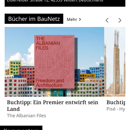
Bücher im BauNetz
Mehr
Buchtipp: Ein Premier entwirft sein
Buchtipp
Land
Pisé - Hyb
The Albanian Files