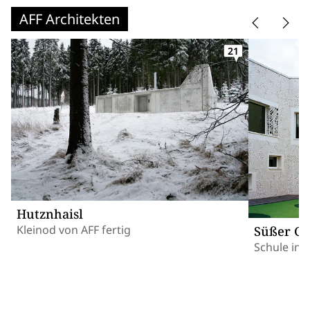
AFF Architekten
21
Hutznhaisl
Kleinod von AFF fertig
Süßer G
Schule in B