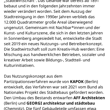
„Stadtwirtschaft“. Das Gelände war bereits ab 1891
bebaut und in den folgenden Jahrzehnten immer
wieder verändert worden. Seit dem Auszug der
Stadtreinigung in den 1990er Jahren verblieb das
12.000 Quadratmeter große Areal überwiegend
ungenutzt. Gemeinsam mit Nachbar*innen und der
Kunst- und Kulturszene, die sich in den letzten Jahren
in Sonnenberg angesiedelt hat, entwickelte die Stadt
seit 2019 ein neues Nutzungs- und Betreiberkonzept.
Die Stadtwirtschaft soll zum Kreativ-Hub werden: Eine
Mischung aus handwerklichen Betrieben, sozialer und
kreativer Arbeit sowie Bildungs-, Stadtteil- und
Kulturinitiativen.
Das Nutzungskonzept aus dem
Partizipationsverfahren wurde von
KAPOK
(Berlin)
entwickelt, das Verfahren war seit 2021 vom Bund als
Nationales Projekt des Städtebaus gefördert worden.
Den Umbau des Bestands entwarfen
AFF Architekten
(Berlin) und
GEORGI architektur und städtebau
(Chemnitz). Die fünf Gebäudeteile umfassen etwa