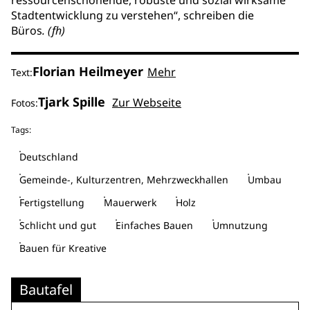
ressourcenschonende, robuste und sozial wirksame
Stadtentwicklung zu verstehen“, schreiben die
Büros
. (fh)
Florian Heilmeyer
Mehr
Text:
Tjark Spille
Zur Webseite
Fotos:
Tags:
Deutschland
Gemeinde-, Kulturzentren, Mehrzweckhallen
Umbau
Fertigstellung
Mauerwerk
Holz
Schlicht und gut
Einfaches Bauen
Umnutzung
Bauen für Kreative
Bautafel