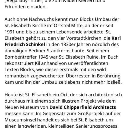
„Regallabyrinthe“, die zum wilden Klettern und
Erkunden einladen.
Auch ohne Nachwuchs kennt man Blocks Umbau der
St. Elisabeth-Kirche im Ortsteil Mitte, an der er seit
1991 und bis zu seinem Lebensende arbeitete. St.
Elisabeth gehört zu den vier Vorstadtkirchen, die
Karl
Friedrich Schinkel
in den 1830er Jahren nördlich des
damaligen Berliner Stadtkerns baute. Seit einem
Bombentreffer 1945 war St. Elisabeth Ruine. Im Buch
rekonstruiert Kil anhand von unveröffentlichten
Texten Blocks, wie dieser erstmals mit den wild-
romantisch zugewucherten Überresten in Berührung
kam und ihn der Umbau zeitlebens nicht mehr losließ.
Heute ist St. Elisabeth ein Ort, der sich architektonisch
durchaus mit einem solch illustren Projekt wie dem
Neuen Museum von
David Chipperfield Architects
messen kann. Im Gegensatz zum Großprojekt auf der
Museumsinsel handelt es sich bei St. Elisabeth um
einen langwierigen, kleinteiligen Sanierungsprozess,