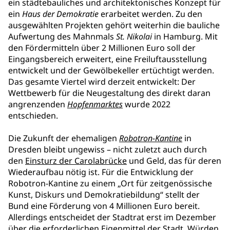
ein städtebauliches und architektonisches Konzept für
ein
Haus der Demokratie
erarbeitet werden. Zu den
ausgewählten Projekten gehört weiterhin die bauliche
Aufwertung des Mahnmals
St. Nikolai
in Hamburg. Mit
den Fördermitteln über 2 Millionen Euro soll der
Eingangsbereich erweitert, eine Freiluftausstellung
entwickelt und der Gewölbekeller ertüchtigt werden.
Das gesamte Viertel wird derzeit entwickelt: Der
Wettbewerb für die Neugestaltung des direkt daran
angrenzenden
Hopfenmarktes
wurde 2022
entschieden.
Die Zukunft der ehemaligen
Robotron-Kantine
in
Dresden bleibt ungewiss – nicht zuletzt auch durch
den
Einsturz der Carolabrücke
und Geld, das für deren
Wiederaufbau nötig ist. Für die Entwicklung der
Robotron-Kantine zu einem „Ort für zeitgenössische
Kunst, Diskurs und Demokratiebildung“ stellt der
Bund eine Förderung von 4 Millionen Euro bereit.
Allerdings entscheidet der
Stadtrat erst im Dezember
über die erforderlichen Eigenmittel der Stadt. Würden