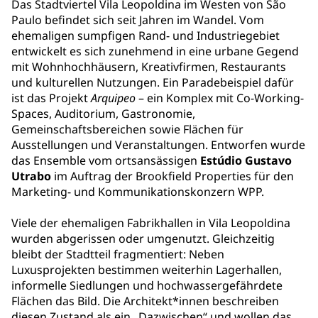
Das Stadtviertel Vila Leopoldina im Westen von São
Paulo befindet sich seit Jahren im Wandel. Vom
ehemaligen sumpfigen Rand- und Industriegebiet
entwickelt es sich zunehmend in eine urbane Gegend
mit Wohnhochhäusern, Kreativfirmen, Restaurants
und kulturellen Nutzungen. Ein Paradebeispiel dafür
ist das Projekt
Arquipeo
– ein Komplex mit Co-Working-
Spaces, Auditorium, Gastronomie,
Gemeinschaftsbereichen sowie Flächen für
Ausstellungen und Veranstaltungen. Entworfen wurde
das Ensemble vom ortsansässigen
Estúdio Gustavo
Utrabo
im Auftrag der Brookfield Properties für den
Marketing- und Kommunikationskonzern WPP.
Viele der ehemaligen Fabrikhallen in Vila Leopoldina
wurden abgerissen oder umgenutzt. Gleichzeitig
bleibt der Stadtteil fragmentiert: Neben
Luxusprojekten bestimmen weiterhin Lagerhallen,
informelle Siedlungen und hochwassergefährdete
Flächen das Bild. Die Architekt*innen beschreiben
diesen Zustand als ein „Dazwischen“ und wollen das