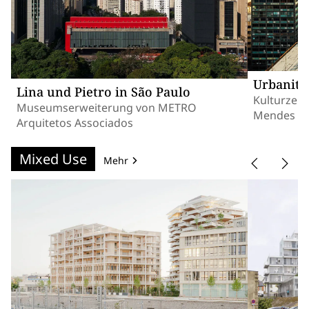
Urbanität
Lina und Pietro in São Paulo
Kulturzent
Museumserweiterung von METRO
Mendes da
Arquitetos Associados
Mixed Use
Mehr