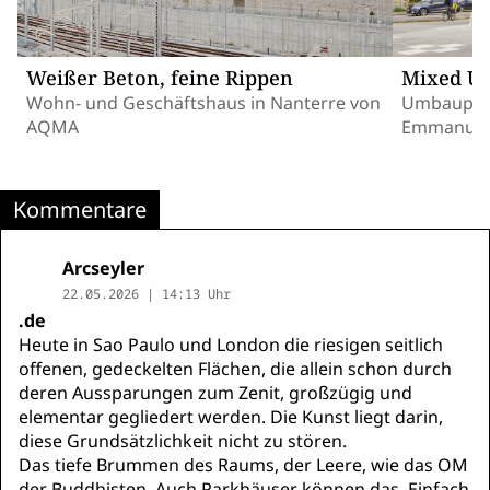
Weißer Beton, feine Rippen
Mixed Us
Wohn- und Geschäftshaus in Nanterre von
Umbauplän
AQMA
Emmanuell
Kommentare
Arcseyler
22.05.2026 | 14:13 Uhr
.de
Heute in Sao Paulo und London die riesigen seitlich
offenen, gedeckelten Flächen, die allein schon durch
deren Aussparungen zum Zenit, großzügig und
elementar gegliedert werden. Die Kunst liegt darin,
diese Grundsätzlichkeit nicht zu stören.
Das tiefe Brummen des Raums, der Leere, wie das OM
der Buddhisten. Auch Parkhäuser können das. Einfach