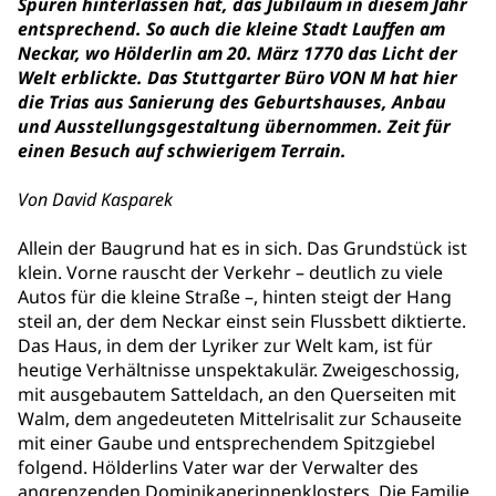
Spuren hinterlassen hat, das Jubiläum in diesem Jahr
entsprechend. So auch die kleine Stadt Lauffen am
Neckar, wo Hölderlin am 20. März 1770 das Licht der
Welt erblickte. Das Stuttgarter Büro VON M hat hier
die Trias aus Sanierung des Geburtshauses, Anbau
und Ausstellungsgestaltung übernommen. Zeit für
einen Besuch auf schwierigem Terrain.
Von David Kasparek
Allein der Baugrund hat es in sich. Das Grundstück ist
klein. Vorne rauscht der Verkehr – deutlich zu viele
Autos für die kleine Straße –, hinten steigt der Hang
steil an, der dem Neckar einst sein Flussbett diktierte.
Das Haus, in dem der Lyriker zur Welt kam, ist für
heutige Verhältnisse unspektakulär. Zweigeschossig,
mit ausgebautem Satteldach, an den Querseiten mit
Walm, dem angedeuteten Mittelrisalit zur Schauseite
mit einer Gaube und entsprechendem Spitzgiebel
folgend. Hölderlins Vater war der Verwalter des
angrenzenden Dominikanerinnenklosters. Die Familie