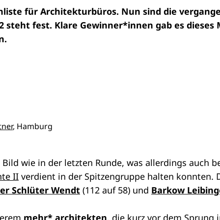
liste für Architekturbüros. Nun sind die vergan
 steht fest. Klare Gewinner*innen gab es dieses 
n.
tner
, Hamburg
 Bild wie in der letzten Runde, was allerdings auch 
te II
verdient in der Spitzengruppe halten konnten. 
er Schlüter Wendt
(112 auf 58) und
Barkow Leibing
derem
mehr* architekten
, die kurz vor dem Sprung 