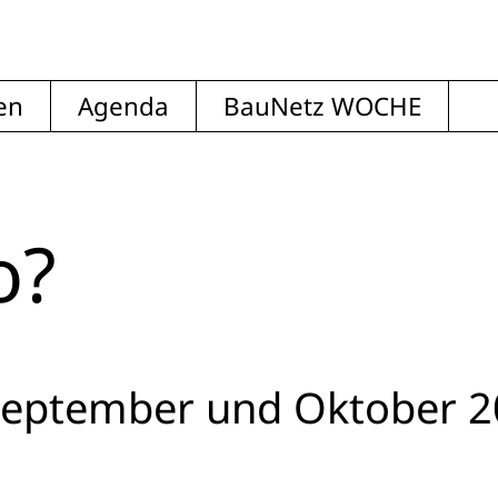
en
Agenda
BauNetz WOCHE
o?
September und Oktober 