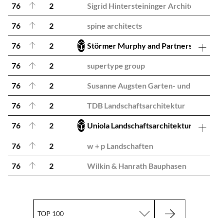
76
2
Sigrid Hintersteininger Architects
76
2
spine architects
76
2
Störmer Murphy and Partners
76
2
supertype group
76
2
Susanne Augsten Garten- und Landsch
76
2
TDB Landschaftsarchitektur
76
2
Uniola Landschaftsarchitektur Stadtp
76
2
w + p Landschaften
76
2
Wilkin & Hanrath Bauphasen
TOP 100