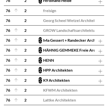
76
2
Ferdinand Heide
76
2
freisign
76
2
Georg Scheel Wetzel Architekten
76
2
GROW Landschaftsarchitektur
76
2
h4a Gessert + Randecker Architekten
76
2
HÄHNIG GEMMEKE Freie Architekte
76
2
HENN
76
2
HPP Architekten
76
2
K9 Architekten
76
2
KFWM Architekten
76
2
Lattke Architekten