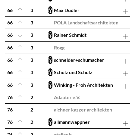
66
3
Max Dudler
66
3
POLA Landschaftsarchitekten
66
3
Rainer Schmidt
66
3
Rogg
66
3
schneider+schumacher
66
3
Schulz und Schulz
66
3
Winking - Froh Architekten
76
2
Adapter e.V.
76
2
aichner kazzer architekten
76
2
allmannwappner
76
2
atelier b