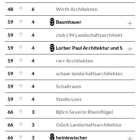
48
6
Wirth Architekten
59
4
Baumhauer
59
4
club L94 Landschaftsarchitekten
59
4
Lorber Paul Architektur und Städteb
59
4
rw+ Architekten
59
4
schaar landschaftsarchitekten
59
4
Schaltraum
59
4
Studio Loes
66
3
Björn Severin Rheinflügel
66
3
Glück Landschaftsarchitektur
66
3
heinlewischer