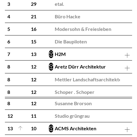
3
29
etal.
4
21
Büro Hacke
5
16
Modersohn & Freiesleben
6
15
Die Baupiloten
7
13
H2M
8
12
Aretz Dürr Architektur
8
12
Mettler Landschaftsarchitekten
8
12
Schoper . Schoper
8
12
Susanne Brorson
12
11
Studio grüngrau
13
10
ACMS Architekten