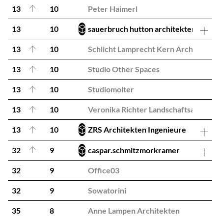
13
10
Peter Haimerl
13
10
sauerbruch hutton architekten
13
10
Schlicht Lamprecht Kern Architekten
13
10
Studio Other Spaces
13
10
Studiomolter
13
10
Veronika Richter Landschaftsarchite
13
10
ZRS Architekten Ingenieure
32
9
caspar.schmitzmorkramer
32
9
Office03
32
9
Sowatorini
35
8
Anne Lampen Architekten