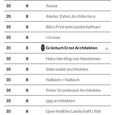
35
8
Asuna
35
8
Atelier Zafari.Architecture
35
8
Büro Freiraum Landschaftsarchitekte
35
8
c/o now
35
8
Grüntuch Ernst Architekten
35
8
Hahn Hertling von Hantelmann
35
8
lüderwaldt architekten
35
8
Nalbach + Nalbach
35
8
Peter Grundmann Architekten
35
8
ppp architekten
35
8
QuerfeldEins Landschaft | Städtebau |