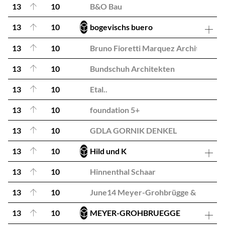
13
10
B&O Bau
13
10
bogevischs buero
13
10
Bruno Fioretti Marquez Architekten
13
10
Bundschuh Architekten
13
10
Etal..
13
10
foundation 5+
13
10
GDLA GORNIK DENKEL
13
10
Hild und K
13
10
Hinnenthal Schaar
13
10
June14 Meyer-Grohbrügge & Cherma
13
10
MEYER-GROHBRUEGGE