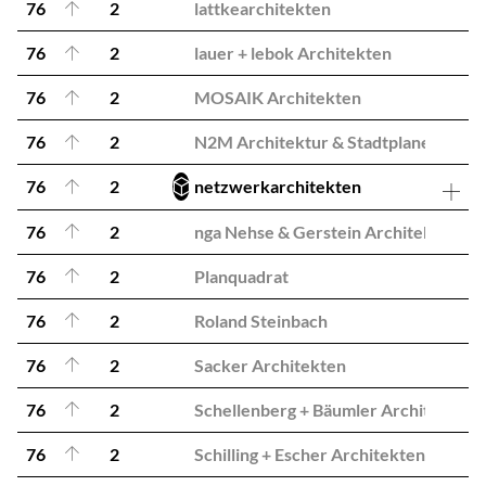
76
2
lattkearchitekten
76
2
lauer + lebok Architekten
76
2
MOSAIK Architekten
76
2
N2M Architektur & Stadtplaner
76
2
netzwerkarchitekten
76
2
nga Nehse & Gerstein Architekten
76
2
Planquadrat
76
2
Roland Steinbach
76
2
Sacker Architekten
76
2
Schellenberg + Bäumler Architekten
76
2
Schilling + Escher Architekten