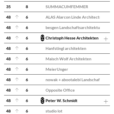
35
8
SUMMACUMFEMMER
48
6
ALAS Alarcon Linde Architects
48
6
besgen Landschaftsarchitektur
48
6
Christoph Hesse Architekten
48
6
Hanfstingl architekten
48
6
Maisch Wolf Architekten
48
6
MeierUnger
48
6
nowak + abootalebi Landschaftsarchi
48
6
Opposite Office
48
6
Peter W. Schmidt
48
6
studio lot