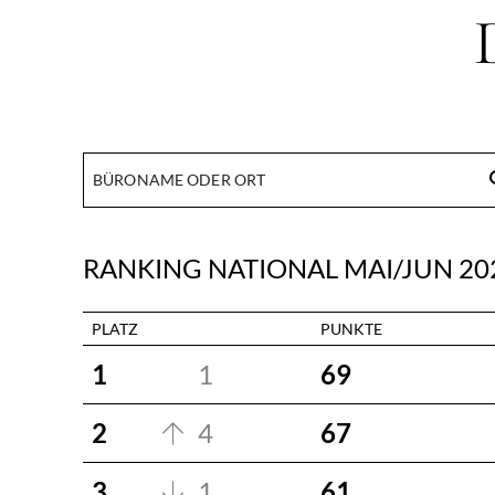
se
RANKING NATIONAL MAI/JUN 20
PLATZ
PUNKTE
1
1
69
2
4
67
3
1
61