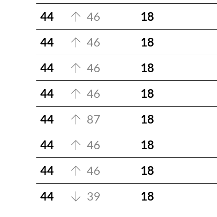
44
46
18
44
46
18
44
46
18
44
46
18
44
87
18
44
46
18
44
46
18
44
39
18