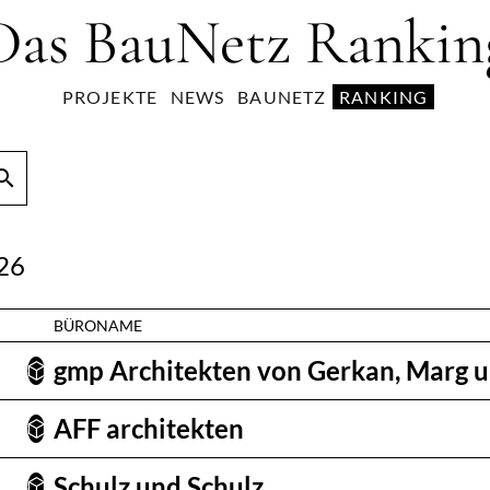
Das BauNetz Rankin
PROJEKTE
NEWS
BAUNETZ
RANKING
arch
26
BÜRONAME
gmp Architekten von Gerkan, Marg u
AFF architekten
Schulz und Schulz