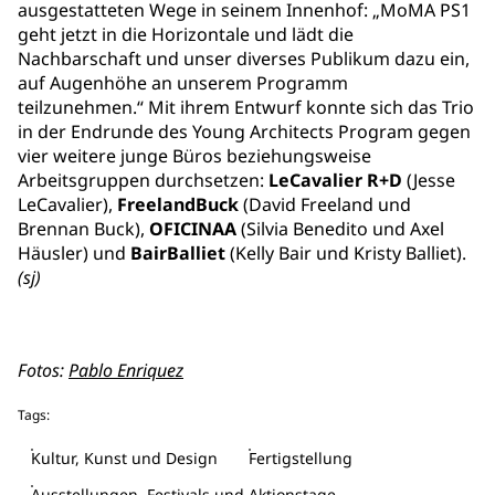
ausgestatteten Wege in seinem Innenhof: „MoMA PS1
geht jetzt in die Horizontale und lädt die
Nachbarschaft und unser diverses Publikum dazu ein,
auf Augenhöhe an unserem Programm
teilzunehmen.“ Mit ihrem Entwurf konnte sich das Trio
in der Endrunde des Young Architects Program gegen
vier weitere junge Büros beziehungsweise
Arbeitsgruppen durchsetzen:
LeCavalier R+D
(Jesse
LeCavalier),
FreelandBuck
(David Freeland und
Brennan Buck),
OFICINAA
(Silvia Benedito und Axel
Häusler) und
BairBalliet
(Kelly Bair und Kristy Balliet).
(sj)
Fotos:
Pablo Enriquez
Tags:
Kultur, Kunst und Design
Fertigstellung
Ausstellungen, Festivals und Aktionstage