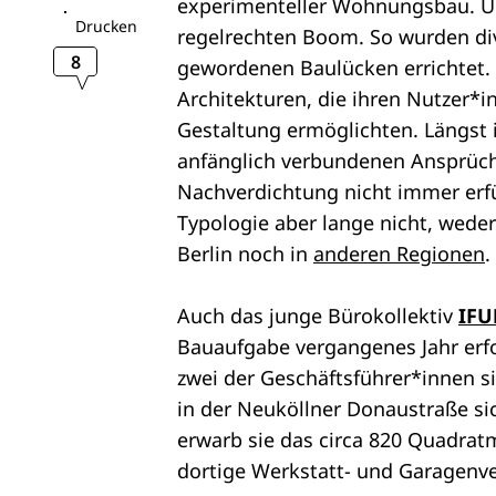
experimenteller Wohnungsbau. Um 
Drucken
regelrechten Boom. So wurden div
8
gewordenen Baulücken errichtet. 
Architekturen, die ihren Nutzer*
Gestaltung ermöglichten. Längst i
anfänglich verbundenen Ansprüche
Nachverdichtung nicht immer erfü
Typologie aber lange nicht, weder
Berlin noch in
anderen Regionen
.
Auch das junge Bürokollektiv
IFU
Bauaufgabe vergangenes Jahr er
zwei der Geschäftsführer*innen s
in der Neuköllner Donaustraße si
erwarb sie das circa 820 Quadrat
dortige Werkstatt- und Garagenv