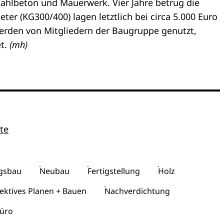
ahlbeton und Mauerwerk. Vier Jahre betrug die
ter (KG300/400) lagen letztlich bei circa 5.000 Euro
rden von Mitgliedern der Baugruppe genutzt,
et.
(mh)
te
gsbau
Neubau
Fertigstellung
Holz
lektives Planen + Bauen
Nachverdichtung
büro