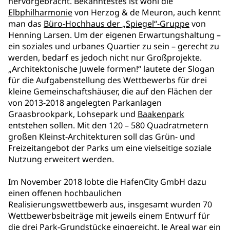
hervorgebracht. Bekanntestes ist wohl die
Elbphilharmonie
von Herzog & de Meuron, auch kennt
man das
Büro-Hochhaus der „Spiegel“-Gruppe
von
Henning Larsen. Um der eigenen Erwartungshaltung –
ein soziales und urbanes Quartier zu sein – gerecht zu
werden, bedarf es jedoch nicht nur Großprojekte.
„Architektonische Juwele formen!“ lautete der Slogan
für die Aufgabenstellung des Wettbewerbs für drei
kleine Gemeinschaftshäuser, die auf den Flächen der
von 2013-2018 angelegten Parkanlagen
Graasbrookpark, Lohsepark und
Baakenpark
entstehen sollen. Mit den 120 – 580 Quadratmetern
großen Kleinst-Architekturen soll das Grün- und
Freizeitangebot der Parks um eine vielseitige soziale
Nutzung erweitert werden.
Im November 2018 lobte die HafenCity GmbH dazu
einen offenen hochbaulichen
Realisierungswettbewerb aus, insgesamt wurden 70
Wettbewerbsbeiträge mit jeweils einem Entwurf für
die drei Park-Grundstücke eingereicht. Je Areal war ein