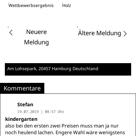
Wettbewerbsergebnis
Holz
Neuere
Ältere Meldung
Meldung
Am Lohsepark
, 20457 Hamburg
Deutschland
Kommentare
Stefan
19.07.2019 | 08:57 Uhr
kindergarten
also bei den ersten zwei Preisen muss man ja nur
noch heulend lachen. Engere Wahl wäre wenigstens