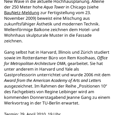
New Wave in die aktuelle Hochhausplanung. Alleine
der 250 Meter hohe
Aqua Tower
in Chicago (siehe
BauNetz-Meldung
zur Fertigstellung vom 23.
November 2009) beweist eine Mischung aus
zukunftsfähiger Ästhetik und modernen Technik.
Wellenförmige Balkone zeichnen dem Hotel- und
Wohnhaus skulpturale Muster in die Fassade
zeichnen.
Gang selbst hat in Harvard, Illinois und Zürich studiert
sowie im Rotterdamer Büro von Rem Koolhaas,
Office
for Metropolitan Architecture OMA
, gearbeitet. Sie hat
unter anderem in Harvard und Yale als
Gastprofessorin unterrichtet und wurde 2006 mit dem
Award from the American Academy of Arts and Letter
s
ausgezeichnet. Im Rahmen der Reihe „Positionen 10“
des Fachgebiets von Regine Leibinger wird am
kommenden Donnerstagabend Jeanne Gang zu einem
Werkvortrag in der TU-Berlin erwartet.
Termin: 29. April 2010, 19 Uhr