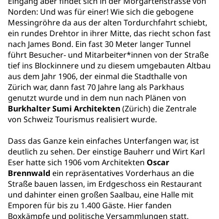
Eingang aber findet sich in der Morgartenstrasse von
Norden: Und was für einer! Wie sich die gebogene
Messingröhre da aus der alten Tordurchfahrt schiebt,
ein rundes Drehtor in ihrer Mitte, das riecht schon fast
nach James Bond. Ein fast 30 Meter langer Tunnel
führt Besucher- und Mitarbeiter*innen von der Straße
tief ins Blockinnere und zu diesem umgebauten Altbau
aus dem Jahr 1906, der einmal die Stadthalle von
Zürich war, dann fast 70 Jahre lang als Parkhaus
genutzt wurde und in dem nun nach Plänen von
Burkhalter Sumi Architekten
(Zürich) die Zentrale
von Schweiz Tourismus realisiert wurde.
Dass das Ganze kein einfaches Unterfangen war, ist
deutlich zu sehen. Der einstige Bauherr und Wirt Karl
Eser hatte sich 1906 vom Architekten
Oscar
Brennwald
ein repräsentatives Vorderhaus an die
Straße bauen lassen, im Erdgeschoss ein Restaurant
und dahinter einen großen Saalbau, eine Halle mit
Emporen für bis zu 1.400 Gäste. Hier fanden
Boxkämpfe und politische Versammlungen statt,