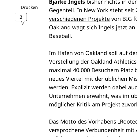
Bjarke Ingels
bisher nichts in de
Drucken
Gegenteil. In New York steht seit
2
verschiedenen Projekte
von BIG f
Oakland wagt sich Ingels jetzt an
Baseball.
Im Hafen von Oakland soll auf d
Vorstellung der Oakland Athletics
maximal 40.000 Besuchern Platz 
neues Viertel mit der üblichen Mi
werden. Explizit werden dabei au
Unternehmen erwähnt, was im übe
möglicher Kritik am Projekt zuvo
Das Motto des Vorhabens „Rooted 
versprochene Verbundenheit mit d