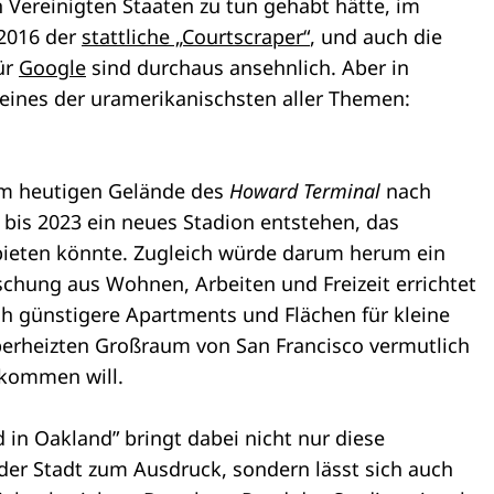
n Vereinigten Staaten zu tun gehabt hätte, im
 2016 der
stattliche „Courtscraper“
, und auch die
ür
Google
sind durchaus ansehnlich. Aber in
 eines der uramerikanischsten aller Themen:
em heutigen Gelände des
Howard Terminal
nach
 bis 2023 ein neues Stadion entstehen, das
bieten könnte. Zugleich würde darum herum ein
schung aus Wohnen, Arbeiten und Freizeit errichtet
ch günstigere Apartments und Flächen für kleine
rheizten Großraum von San Francisco vermutlich
rkommen will.
in Oakland” bringt dabei nicht nur diese
er Stadt zum Ausdruck, sondern lässt sich auch