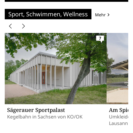
Sport, Schwimmen, Wellness
Mehr
7
Sägerauer Sportpalast
Am Spiel
Kegelbahn in Sachsen von KO/OK
Umkleidean
Lausanne