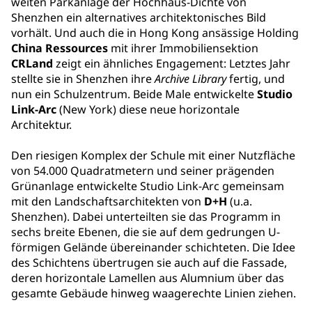
weiten Parkanlage der Hochhaus-Dichte von
Shenzhen ein alternatives architektonisches Bild
vorhält. Und auch die in Hong Kong ansässige Holding
China Ressources
mit ihrer Immobiliensektion
CRLand
zeigt ein ähnliches Engagement: Letztes Jahr
stellte sie in Shenzhen ihre
Archive Library
fertig, und
nun ein Schulzentrum. Beide Male entwickelte
Studio
Link-Arc
(New York) diese neue horizontale
Architektur.
Den riesigen Komplex der Schule mit einer Nutzfläche
von 54.000 Quadratmetern und seiner prägenden
Grünanlage entwickelte Studio Link-Arc gemeinsam
mit den Landschaftsarchitekten von
D+H
(u.a.
Shenzhen). Dabei unterteilten sie das Programm in
sechs breite Ebenen, die sie auf dem gedrungen U-
förmigen Gelände übereinander schichteten. Die Idee
des Schichtens übertrugen sie auch auf die Fassade,
deren horizontale Lamellen aus Alumnium über das
gesamte Gebäude hinweg waagerechte Linien ziehen.