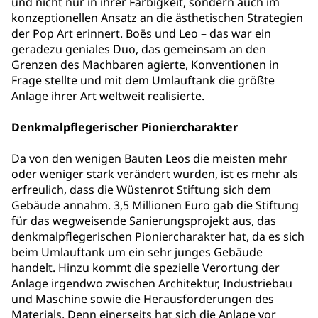
und nicht nur in ihrer Farbigkeit, sondern auch im
konzeptionellen Ansatz an die ästhetischen Strategien
der Pop Art erinnert. Boës und Leo – das war ein
geradezu geniales Duo, das gemeinsam an den
Grenzen des Machbaren agierte, Konventionen in
Frage stellte und mit dem Umlauftank die größte
Anlage ihrer Art weltweit realisierte.
Denkmalpflegerischer Pioniercharakter
Da von den wenigen Bauten Leos die meisten mehr
oder weniger stark verändert wurden, ist es mehr als
erfreulich, dass die Wüstenrot Stiftung sich dem
Gebäude annahm. 3,5 Millionen Euro gab die Stiftung
für das wegweisende Sanierungsprojekt aus, das
denkmalpflegerischen Pioniercharakter hat, da es sich
beim Umlauftank um ein sehr junges Gebäude
handelt. Hinzu kommt die spezielle Verortung der
Anlage irgendwo zwischen Architektur, Industriebau
und Maschine sowie die Herausforderungen des
Materials. Denn einerseits hat sich die Anlage vor