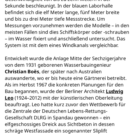
Sekunde beschleunigt. In der blauen Laborhalle
befindet sich die elf Meter lange, fünf Meter breite
und bis zu drei Meter tiefe Messstrecke. Um
Messungen vorzunehmen werden die Modelle – in den
meisten Fällen sind dies Schiffskörper oder -schrauben
– im Wasser fixiert und anschließend untersucht. Das
System ist mit dem eines Windkanals vergleichbar.
Entwickelt wurde die Anlage Mitte der Sechzigerjahre
von dem 1931 geborenen Wasserbauingenieur
Christian Boës
, der später nach Australien
auswanderte, wo er bis heute eine Gärtnerei betreibt.
Als im Herbst 1967 die konkreten Planungen für den
Bau begannen, wurde der Berliner Architekt
Ludwig
Leo
(1924–2012) mit der künstlerischen Oberleitung
beauftragt. Leo hatte kurz zuvor den Wettbewerb für
die Zentrale der Deutschen Lebens-Rettungs-
Gesellschaft DLRG in Spandau gewonnen – ein
elfgeschossiges Dreick aus Sichtbeton in dessen
schräge Westfassade ein sogenannter Sliplift