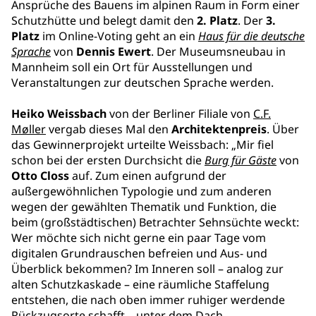
Ansprüche des Bauens im alpinen Raum in Form einer
Schutzhütte und belegt damit den
2. Platz
. Der
3.
Platz
im Online-Voting geht an ein
Haus für die deutsche
Sprache
von
Dennis Ewert
. Der Museumsneubau in
Mannheim soll ein Ort für Ausstellungen und
Veranstaltungen zur deutschen Sprache werden.
Heiko Weissbach
von der Berliner Filiale von
C.F.
Møller
vergab dieses Mal den
Architektenpreis
. Über
das Gewinnerprojekt urteilte Weissbach: „Mir fiel
schon bei der ersten Durchsicht die
Burg für Gäste
von
Otto Closs
auf. Zum einen aufgrund der
außergewöhnlichen Typologie und zum anderen
wegen der gewählten Thematik und Funktion, die
beim (großstädtischen) Betrachter Sehnsüchte weckt:
Wer möchte sich nicht gerne ein paar Tage vom
digitalen Grundrauschen befreien und Aus- und
Überblick bekommen? Im Inneren soll – analog zur
alten Schutzkaskade – eine räumliche Staffelung
entstehen, die nach oben immer ruhiger werdende
Rückzugsorte schafft – unter dem Dach