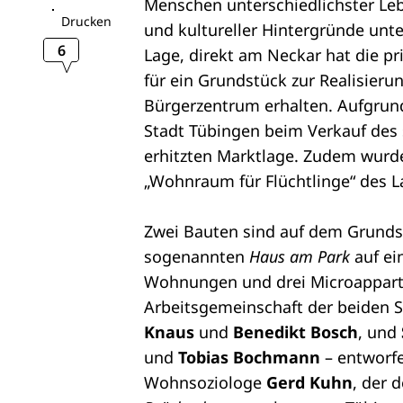
Menschen unterschiedlichster Leb
Drucken
und kultureller Hintergründe unt
6
Lage, direkt am Neckar hat die p
für ein Grundstück zur Realisie
Bürgerzentrum erhalten. Aufgrund
Stadt Tübingen beim Verkauf des 
erhitzten Marktlage. Zudem wur
„Wohnraum für Flüchtlinge“ des 
Zwei Bauten sind auf dem Grundst
sogenannten
Haus am Park
auf ei
Wohnungen und drei Microappart
Arbeitsgemeinschaft der beiden S
Knaus
und
Benedikt Bosch
, und
und
Tobias Bochmann
– entworf
Wohnsoziologe
Gerd Kuhn
, der 