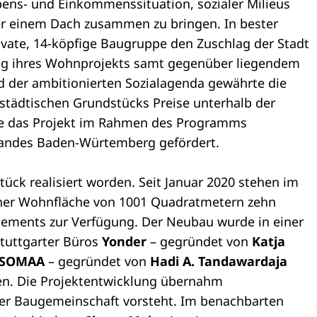
ens- und Einkommenssituation, sozialer Milieus
er einem Dach zusammen zu bringen. In bester
rivate, 14-köpfige Baugruppe den Zuschlag der Stadt
rung ihres Wohnprojekts samt gegenüber liegendem
 der ambitionierten Sozialagenda gewährte die
städtischen Grundstücks Preise unterhalb der
de das Projekt im Rahmen des Programms
Landes Baden-Würtemberg gefördert.
ück realisiert worden. Seit Januar 2020 stehen im
ner Wohnfläche von 1001 Quadratmetern zehn
ements zur Verfügung. Der Neubau wurde in einer
tuttgarter Büros
Yonder
– gegründet von
Katja
SOMAA
– gegründet von
Hadi A. Tandawardaja
en. Die Projektentwicklung übernahm
der Baugemeinschaft vorsteht. Im benachbarten