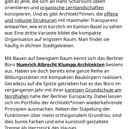
gibt es jene, die sich an Hans Scharouns Ideen
orientieren und
organische Lernlandschaften
konzipieren. Und es gibt Architekt*innen, die
offene
und robuste Strukturen
mit maximaler Transparenz
entwerfen, wie erst kürzlich im Kanton Basel zu sehen
war. Eine dritte Variante bildet die kompakte
Organisation auf engstem Raum. Man findet sie
häufig in dichten Stadtgebieten.
Mit Bauen auf beengtem Raum kennt sich das Berliner
Büro
Numrich Albrecht Klumpp Architekten
bestens
aus. Haben sie doch bereits eine ganze Reihe an
Bildungsstätten mit kompakten Baukörpern realisiert.
Geradezu auf die Spitze getrieben hat es das Büro im
vergangenen Jahr mit ihrer
kantigen Grundschule am
Nordhafen
nahe der Berliner Europacity. Dabei lassen
sich im Portfolio der Architekt*innen wiederkehrende
Prinzipien ausmachen. Neben der Stapelung der
Funktionen über meist orthogonalem Grundriss, sind
dies bunte Farben und eine kunstvoll gestaltete
Treppe als Herzstück des Hauses.