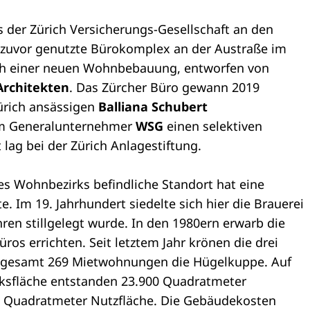
 der Zürich Versicherungs-Gesellschaft an den
 zuvor genutzte Bürokomplex an der Austraße im
wich einer neuen Wohnbebauung, entworfen von
Architekten
. Das Zürcher Büro gewann 2019
ürich ansässigen
Balliana Schubert
 Generalunternehmer
WSG
einen selektiven
 lag bei der Zürich Anlagestiftung.
es Wohnbezirks befindliche Standort hat eine
 Im 19. Jahrhundert siedelte sich hier die Brauerei
hren stillgelegt wurde. In den 1980ern erwarb die
ros errichten. Seit letztem Jahr krönen die drei
sgesamt 269 Mietwohnungen die Hügelkuppe. Auf
ksfläche entstanden 23.900 Quadratmeter
0 Quadratmeter Nutzfläche. Die Gebäudekosten