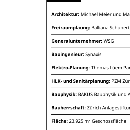
Architektur:
Michael Meier und Ma
Freiraumplaung:
Balliana Schuber
Generalunternehmer:
WSG
Bauingenieur:
Synaxis
Elektro-Planung:
Thomas Lüem Par
HLK- und Sanitärplanung:
PZM Zür
Bauphysik:
BAKUS Bauphysik und A
Bauherrschaft:
Zürich Anlagestift
Fläche:
23.925 m² Geschossfläche