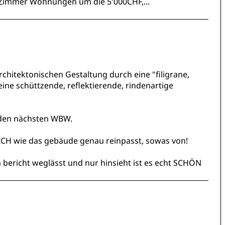
5 Zimmer Wohnungen um die 5'000CHF,...
chitektonischen Gestaltung durch eine "filigrane,
ine schüttzende, reflektierende, rindenartige
r den nächsten WBW.
ICH wie das gebäude genau reinpasst, sowas von!
bericht weglässt und nur hinsieht ist es echt SCHÖN