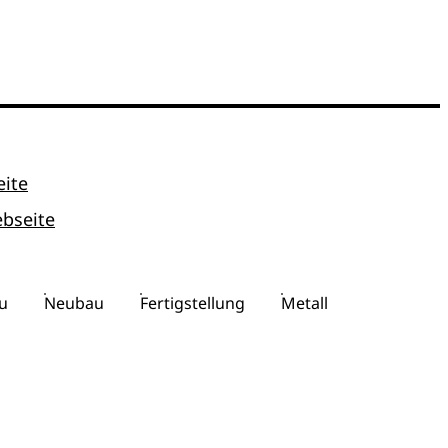
ite
bseite
u
Neubau
Fertigstellung
Metall