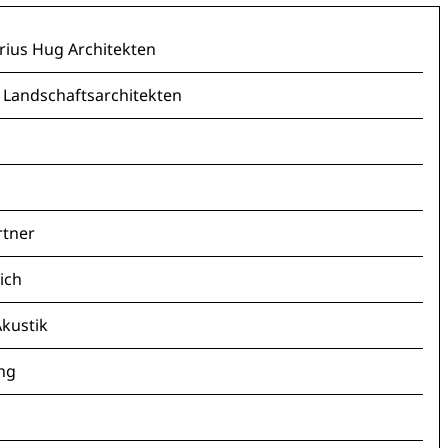
rius Hug Architekten
t Landschaftsarchitekten
tner
ich
kustik
ung