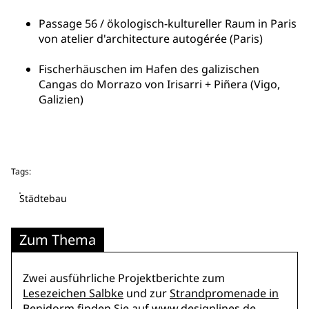
Passage 56 / ökologisch-kultureller Raum in Paris
von atelier d'architecture autogérée (Paris)
Fischerhäuschen im Hafen des galizischen
Cangas do Morrazo von Irisarri + Piñera (Vigo,
Galizien)
Tags:
Städtebau
Zum Thema
Zwei ausführliche Projektberichte zum
Lesezeichen Salbke
und zur
Strandpromenade in
Benidorm
finden Sie auf
www.designlines.de
.