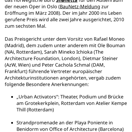
das norwegische Büro
Snøhetta
für den Außenraum
der neuen Oper in Oslo (
BauNetz-Meldung
zur
Eröffnung im März 2008). Der im Jahr 2000 ins Leben
gerufene Preis wird alle zwei Jahre ausgerichtet, 2010
zum sechsten Mal.
Das Preisgericht unter dem Vorsitz von Rafael Moneo
(Madrid), dem zudem unter anderem mit Ole Bouman
(NAi, Rotterdam), Sarah Mineko Ichioka (The
Architecture Foundation, London), Dietmar Steiner
(AzW, Wien) und Peter Cachola Schmal (DAM,
Frankfurt) führende Vertreter europäischer
Architekturinstitutionen angehörten, vergab zudem
folgende Besondere Anerkennungen:
„Urban Activators“: Theater, Podium und Brücke
am Grotekerkplein, Rotterdam von Atelier Kempe
Thill (Rotterdam)
Strandpromenade an der Playa Poniente in
Benidorm von Office of Architecture (Barcelona)