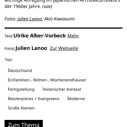
wichtige Anregung im japanischen Architekturdiskurs
der 1960er Jahre.
(uav)
Fotos:
Julien Lanoo
, Akio Kawasumi
Ulrike Alber-Vorbeck
Mehr
Text:
Julien Lanoo
Zur Webseite
Fotos:
Tags:
Deutschland
Einfamilien-, Reihen-, Wochenendhäuser
Fertigstellung
Historischer Kontext
Masterpieces + Evergreens
Moderne
Große Namen
Zum Thema