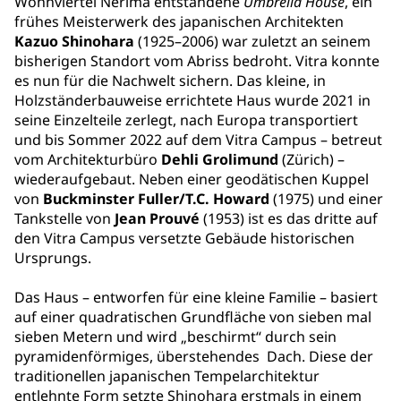
Wohnviertel Nerima entstandene
Umbrella House
, ein
frühes Meisterwerk des japanischen Architekten
Kazuo Shinohara
(1925–2006) war zuletzt an seinem
bisherigen Standort vom Abriss bedroht. Vitra konnte
es nun für die Nachwelt sichern. Das kleine, in
Holzständerbauweise errichtete Haus wurde 2021 in
seine Einzelteile zerlegt, nach Europa transportiert
und bis Sommer 2022 auf dem Vitra Campus – betreut
vom Architekturbüro
Dehli Grolimund
(Zürich) –
wiederaufgebaut. Neben einer geodätischen Kuppel
von
Buckminster Fuller/T.C. Howard
(1975) und einer
Tankstelle von
Jean Prouvé
(1953) ist es das dritte auf
den Vitra Campus versetzte Gebäude historischen
Ursprungs.
Das Haus – entworfen für eine kleine Familie – basiert
auf einer quadratischen Grundfläche von sieben mal
sieben Metern und wird „beschirmt“ durch sein
pyramidenförmiges, überstehendes Dach. Diese der
traditionellen japanischen Tempelarchitektur
entlehnte Form setzte Shinohara erstmals in einem