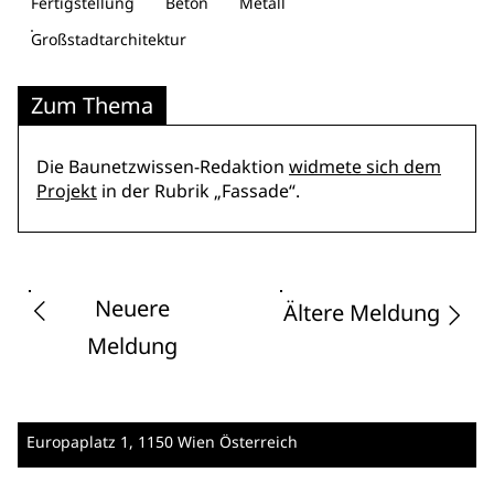
Fertigstellung
Beton
Metall
Großstadtarchitektur
Zum Thema
Die Baunetzwissen-Redaktion
widmete sich dem
Projekt
in der Rubrik „Fassade“.
Neuere
Ältere Meldung
Meldung
Europaplatz 1
, 1150 Wien
Österreich