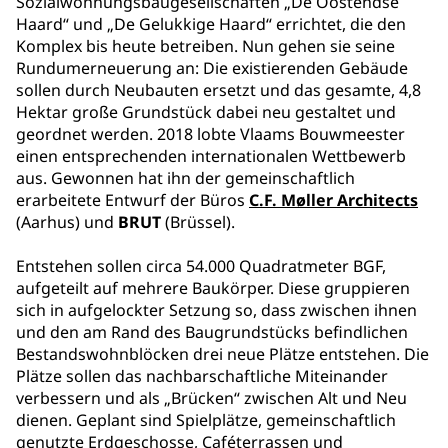
Sozialwohnungsbaugesellschaften „De Oostendse
Haard“ und „De Gelukkige Haard“ errichtet, die den
Komplex bis heute betreiben. Nun gehen sie seine
Rundumerneuerung an: Die existierenden Gebäude
sollen durch Neubauten ersetzt und das gesamte, 4,8
Hektar große Grundstück dabei neu gestaltet und
geordnet werden. 2018 lobte Vlaams Bouwmeester
einen entsprechenden internationalen Wettbewerb
aus. Gewonnen hat ihn der gemeinschaftlich
erarbeitete Entwurf der Büros
C.F. Møller Architects
(Aarhus) und
BRUT
(Brüssel).
Entstehen sollen circa 54.000 Quadratmeter BGF,
aufgeteilt auf mehrere Baukörper. Diese gruppieren
sich in aufgelockter Setzung so, dass zwischen ihnen
und den am Rand des Baugrundstücks befindlichen
Bestandswohnblöcken drei neue Plätze entstehen. Die
Plätze sollen das nachbarschaftliche Miteinander
verbessern und als „Brücken“ zwischen Alt und Neu
dienen. Geplant sind Spielplätze, gemeinschaftlich
genutzte Erdgeschosse, Caféterrassen und