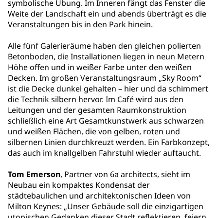
symbolische Übung. Im Inneren fängt das Fenster die
Weite der Landschaft ein und abends überträgt es die
Veranstaltungen bis in den Park hinein.
Alle fünf Galerieräume haben den gleichen polierten
Betonboden, die Installationen liegen in neun Metern
Höhe offen und in weißer Farbe unter den weißen
Decken. Im großen Veranstaltungsraum „Sky Room“
ist die Decke dunkel gehalten – hier und da schimmert
die Technik silbern hervor. Im Café wird aus den
Leitungen und der gesamten Raumkonstruktion
schließlich eine Art Gesamtkunstwerk aus schwarzen
und weißen Flächen, die von gelben, roten und
silbernen Linien durchkreuzt werden. Ein Farbkonzept,
das auch im knallgelben Fahrstuhl wieder auftaucht.
Tom Emerson
, Partner von 6a architects, sieht im
Neubau ein kompaktes Kondensat der
städtebaulichen und architektonischen Ideen von
Milton Keynes: „Unser Gebäude soll die einzigartigen
utopischen Gedanken dieser Stadt reflektieren, feiern