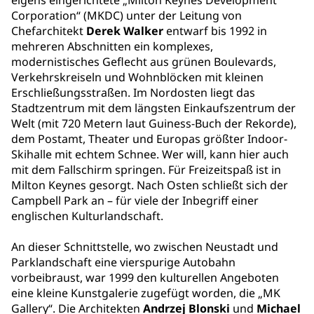
eigens eingerichtete „Milton Keynes Development
Corporation“ (MKDC) unter der Leitung von
Chefarchitekt
Derek Walker
entwarf bis 1992 in
mehreren Abschnitten ein komplexes,
modernistisches Geflecht aus grünen Boulevards,
Verkehrskreiseln und Wohnblöcken mit kleinen
Erschließungsstraßen. Im Nordosten liegt das
Stadtzentrum mit dem längsten Einkaufszentrum der
Welt (mit 720 Metern laut Guiness-Buch der Rekorde),
dem Postamt, Theater und Europas größter Indoor-
Skihalle mit echtem Schnee. Wer will, kann hier auch
mit dem Fallschirm springen. Für Freizeitspaß ist in
Milton Keynes gesorgt. Nach Osten schließt sich der
Campbell Park an – für viele der Inbegriff einer
englischen Kulturlandschaft.
An dieser Schnittstelle, wo zwischen Neustadt und
Parklandschaft eine vierspurige Autobahn
vorbeibraust, war 1999 den kulturellen Angeboten
eine kleine Kunstgalerie zugefügt worden, die „MK
Gallery“. Die Architekten
Andrzej Blonski
und
Michael