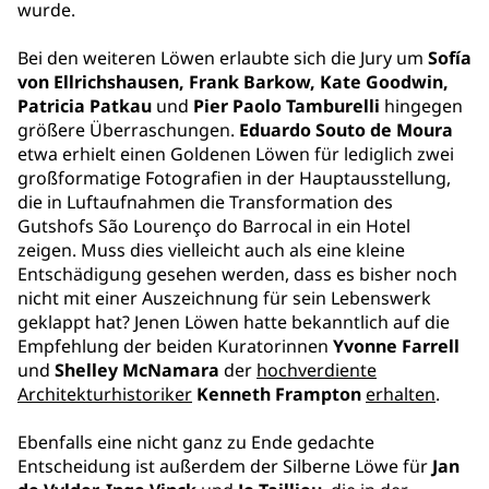
wurde.
Bei den weiteren Löwen erlaubte sich die Jury um
Sofía
von Ellrichshausen, Frank Barkow, Kate Goodwin,
Patricia Patkau
und
Pier Paolo Tamburelli
hingegen
größere Überraschungen.
Eduardo Souto de Moura
etwa erhielt einen Goldenen Löwen für lediglich zwei
großformatige Fotografien in der Hauptausstellung,
die in Luftaufnahmen die Transformation des
Gutshofs São Lourenço do Barrocal in ein Hotel
zeigen. Muss dies vielleicht auch als eine kleine
Entschädigung gesehen werden, dass es bisher noch
nicht mit einer Auszeichnung für sein Lebenswerk
geklappt hat? Jenen Löwen hatte bekanntlich auf die
Empfehlung der beiden Kuratorinnen
Yvonne Farrell
und
Shelley McNamara
der
hochverdiente
Architekturhistoriker
Kenneth Frampton
erhalten
.
Ebenfalls eine nicht ganz zu Ende gedachte
Entscheidung ist außerdem der Silberne Löwe für
Jan