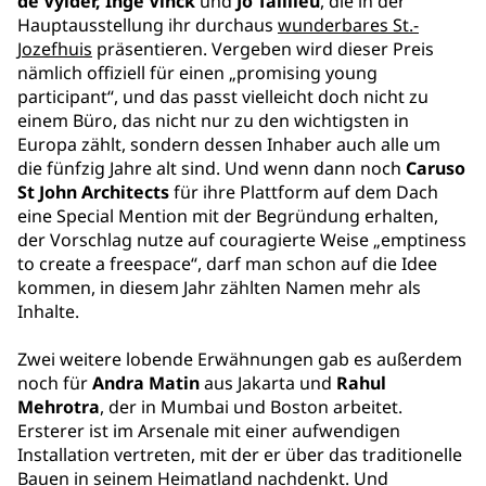
de Vylder, Inge Vinck
und
Jo Taillieu
, die in der
Hauptausstellung ihr durchaus
wunderbares St.-
Jozefhuis
präsentieren. Vergeben wird dieser Preis
nämlich offiziell für einen „promising young
participant“, und das passt vielleicht doch nicht zu
einem Büro, das nicht nur zu den wichtigsten in
Europa zählt, sondern dessen Inhaber auch alle um
die fünfzig Jahre alt sind. Und wenn dann noch
Caruso
St John Architects
für ihre Plattform auf dem Dach
eine Special Mention mit der Begründung erhalten,
der Vorschlag nutze auf couragierte Weise „emptiness
to create a freespace“, darf man schon auf die Idee
kommen, in diesem Jahr zählten Namen mehr als
Inhalte.
Zwei weitere lobende Erwähnungen gab es außerdem
noch für
Andra Matin
aus Jakarta und
Rahul
Mehrotra
, der in Mumbai und Boston arbeitet.
Ersterer ist im Arsenale mit einer aufwendigen
Installation vertreten, mit der er über das traditionelle
Bauen in seinem Heimatland nachdenkt. Und