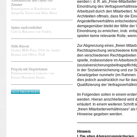
Außendusche und Open-Air-
werden i. d. R. als „Freie-Mitarbeit
Zimmer
Einordnung des Vertragsverhältnisses 
Kindergarten in Katalonien von
Arbeitszeit durch den Mitarbeiter). N
Sarquella Torres und Marc Riera
Architekten oftmals, dass für die Ei
Angestelltenverhältnis entscheidend
demgegenüber bleibt der Wille der 
Spitze nachverdichtet
Einordnung zu erreichen, insb. ent
Café in Bukarest von Vinklu
spielen keine relevante Rolle, wenn
Stille Riesen
Zur Abgrenzung eines „freien Mitarb
Großer BDA-Preis 2026 für André
Rechtssprechung verschiedene Kriter
Kempe und Oliver Thill
den verschiedenen Rechtsgebieten 
spielte, insbesondere im Arbeitsrec
(sozialversicherungsbeitragspflichti
Pergola mit Ziegelsteinen
in der Sozialversicherung und zur S
Kulturzentrum in Limoux von
Gesetzgeber nunmehr (im Rahmen ei
Ferrier Marchetti Studio
dies jedoch ausdrücklich nur für da
Qualifizierung der Vertragsverhältn
ALLE MELDUNGEN
Im Folgenden sollen in einem ersten
werden. Hieran anschließend wird 
erläutert. In einem weiteren Schrit
„freien Mitarbeiterverhältnisses“ al
Hinweise gegeben werden.
Hinweis
I. Die alten Abgrenzungskriterien