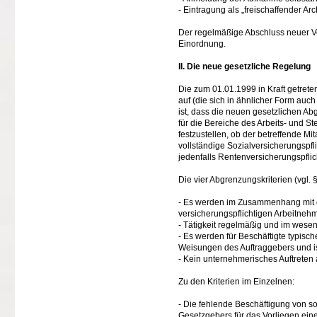
- Eintragung als „freischaffender Arch
Der regelmäßige Abschluss neuer Ver
Einordnung.
II. Die neue gesetzliche Regelung
Die zum 01.01.1999 in Kraft getret
auf (die sich in ähnlicher Form auch
ist, dass die neuen gesetzlichen Abg
für die Bereiche des Arbeits- und St
festzustellen, ob der betreffende Mi
vollständige Sozialversicherungspfl
jedenfalls Rentenversicherungspflich
Die vier Abgrenzungskriterien (vgl. §
- Es werden im Zusammenhang mit d
versicherungspflichtigen Arbeitnehm
- Tätigkeit regelmäßig und im wesent
- Es werden für Beschäftigte typisch
Weisungen des Auftraggebers und ist
- Kein unternehmerisches Auftreten
Zu den Kriterien im Einzelnen:
- Die fehlende Beschäftigung von so
Gesetzgebers für das Vorliegen ei