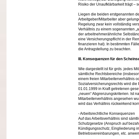
Risiko der Unaufklärbarkeit trägt – 
Liegen die beiden erstgenannten der
Arbeitgeber/Mitarbeiter aber gelung
Regelung zwar kein vollständig vers
Verhältnis zu einem sogenannten „a
der arbeitnehmerähnliche Selbständig
eine Versicherungspflicht in der Re
finanzieren hat). In bestimmten Fäll
die Antragstellung zu beachten.
III. Konsequenzen für den Scheins
Wie dargestellt ist für grds. jedes M
sämtliche Rechtsbereiche (insbeson
einem freien Mitarbeiterverhältnis 
Sozialversicherungsrechts wird die 
01.01.1999 in Kraft getretenen ges
„neuen“ Abgrenzungskriterien. Ist n
Mitarbeiterverhältnis angesehen wurd
wird das Verhältnis rückwirkend kor
- Arbeitsrechtliche Konsequenzen
Auf das Arbeitsverhältnis sind sämtl
Schutzgesetze (Anspruch auf bezahlt
Kündigungsschutz, Eingliederung in 
Betriebsvereinbarungen, etc. anwen