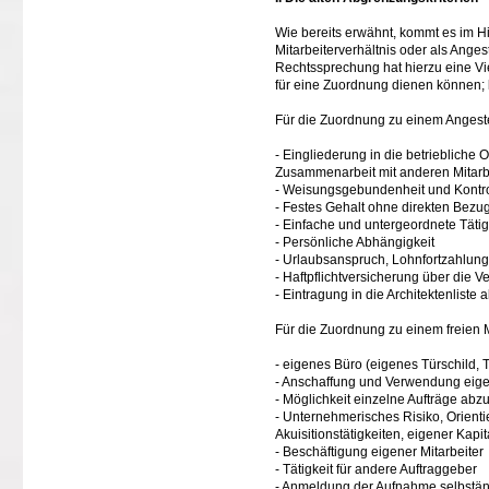
Wie bereits erwähnt, kommt es im Hi
Mitarbeiterverhältnis oder als Anges
Rechtssprechung hat hierzu eine Viel
für eine Zuordnung dienen können; l
Für die Zuordnung zu einem Angeste
- Eingliederung in die betriebliche O
Zusammenarbeit mit anderen Mitarb
- Weisungsgebundenheit und Kontrolle
- Festes Gehalt ohne direkten Bezug
- Einfache und untergeordnete Tätig
- Persönliche Abhängigkeit
- Urlaubsanspruch, Lohnfortzahlung 
- Haftpflichtversicherung über die 
- Eintragung in die Architektenliste a
Für die Zuordnung zu einem freien M
- eigenes Büro (eigenes Türschild, T
- Anschaffung und Verwendung eigen
- Möglichkeit einzelne Aufträge abz
- Unternehmerisches Risiko, Orient
Akuisitionstätigkeiten, eigener Kapit
- Beschäftigung eigener Mitarbeiter
- Tätigkeit für andere Auftraggeber
- Anmeldung der Aufnahme selbstän