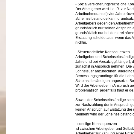
- Sozialversicherungsrechtliche K
Der Arbeitgeber wird i. d. R. zur N
Arbeitnehmeranteil) vier Jahre rüc
Scheinselbständige kann grundsätz
Arbeitgebers gegen den Arbeitnehmer
grundsätzlich nur seinen Anspruch a
grundsätzlich nur bei den drei näch
Erstattung scheidet aus, wenn das Ar
nichtig.
- Steuerrechtliche Konsequenzen
Arbeitgeber und Scheinselbständige
Jahre und bei Vorsatz ggf. länger), d
zunächst in Anspruch nehmen. Die v
Lohnsteuer anzurechnen; allerdings
Bemessungsgrundlage für die Lohns
Scheinselbständigen angesetzte B
Wird der Arbeitgeber in Anspruch 
problematisch, jedenfalls trägt er de
Soweit der Scheinselbständige seine
zur Nachzahlung der in Anspruch g
keinen Anspruch auf Erstattung der
vielmehr wird der Scheinselbständ
- sonstige Konsequenzen
Ist zwischen Arbeitgeber und Selbs
Arbeitgeber zur Zahlung einer Entsc