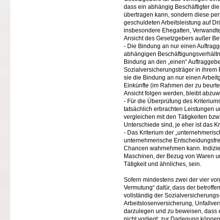
dass ein abhängig Beschäftigter die
übertragen kann, sondern diese pers
geschuldeten Arbeitsleistung auf D
insbesondere Ehegatten, Verwandte
Ansicht des Gesetzgebers außer Bet
- Die Bindung an nur einen Auftrag
abhängigen Beschäftigungsverhältnis
Bindung an den „einen“ Auftraggeber
Sozialversicherungsträger in ihrem 
sie die Bindung an nur einen Arbei
Einkünfte (im Rahmen der zu beurteil
Ansicht folgen werden, bleibt abzuw
- Für die Überprüfung des Kriteriums
tatsächlich erbrachten Leistungen 
vergleichen mit den Tätigkeiten bzw
Unterschiede sind, je eher ist das Kri
- Das Kriterium der „unternehmerisc
unternehmerische Entscheidungsfrei
Chancen wahrnehmen kann. Indizien 
Maschinen, der Bezug von Waren un
Tätigkeit und ähnliches, sein.
Sofern mindestens zwei der vier vor
Vermutung“ dafür, dass der betroffen
vollständig der Sozialversicherungs
Arbeitslosenversicherung, Unfallver
darzulegen und zu beweisen, dass ei
nicht vorliegt; zur Darlegung können