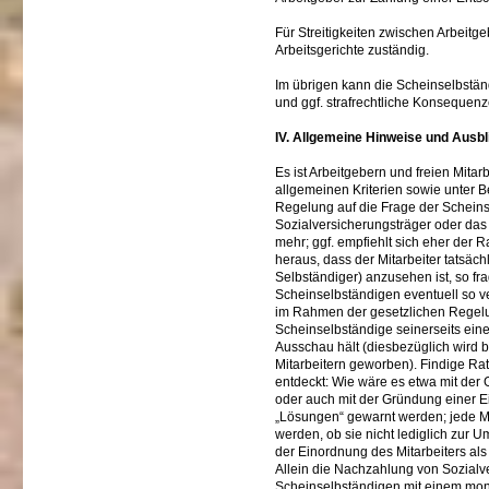
Für Streitigkeiten zwischen Arbeitg
Arbeitsgerichte zuständig.
Im übrigen kann die Scheinselbstän
und ggf. strafrechtliche Konsequen
IV. Allgemeine Hinweise und Ausbl
Es ist Arbeitgebern und freien Mita
allgemeinen Kriterien sowie unter 
Regelung auf die Frage der Scheins
Sozialversicherungsträger oder das 
mehr; ggf. empfiehlt sich eher der Ra
heraus, dass der Mitarbeiter tatsäch
Selbständiger) anzusehen ist, so fr
Scheinselbständigen eventuell so ver
im Rahmen der gesetzlichen Regelun
Scheinselbständige seinerseits ein
Ausschau hält (diesbezüglich wird b
Mitarbeitern geworben). Findige Rat
entdeckt: Wie wäre es etwa mit der
oder auch mit der Gründung einer E
„Lösungen“ gewarnt werden; jede Ma
werden, ob sie nicht lediglich zur 
der Einordnung des Mitarbeiters al
Allein die Nachzahlung von Sozialv
Scheinselbständigen mit einem mo