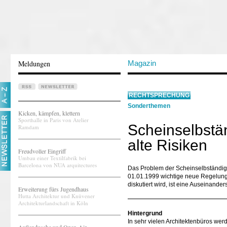
Meldungen
Magazin
RECHTSPRECHUNG
Sonderthemen
Kicken, kämpfen, klettern
Sporthalle in Paris von Atelier
Scheinselbstä
Ramdam
alte Risiken
Freudvoller Eingriff
Umbau einer Textilfabrik bei
Barcelona von NUA arquitectures
Das Problem der Scheinselbständigke
01.01.1999 wichtige neue Regelung
diskutiert wird, ist eine Auseinand
Erweiterung fürs Jugendhaus
Hutta Architektur und Knüvener
Architekturlandschaft in Köln
Hintergrund
In sehr vielen Architektenbüros wer