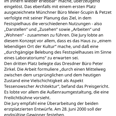
im Innern wieder erlebbar“ mache, überzeugend
eingelöst. Das ebenfalls mit einem ersten Platz
ausgezeichnete Münchner Büro Meier-Scupin & Petzet
verfolgte mit seiner Planung das Ziel, in dem
Festspielhaus die verschiedenen Nutzungen - also
„Darstellen“ und „Zusehen“ sowie „Arbeiten“ und
„Wohnen“ - zusammen zu führen. Die Jury lobte an
diesem Konzept vor allem, dass es das Haus zu „einem
lebendigen Ort der Kultur“ mache, und daß eine
„durchgängige Belebung des Festspielhauses im Sinne
eines Laboratoriums“ zu erwarten sei.
Den dritten Platz belegte das Dresdner Büro Peter
Zirkel. Die Arbeit formuliere „durch einen Mittelweg
zwischen dem ursprünglichen und dem heutigen
Zustand eine Vielschichtigkeit als Aspekt
Tessenowscher Architektur“, befand das Preisgericht.
Es lobte vor allem die Außenraumgestaltung, die eine
Freilichtbühne vorsieht.
Die Jury empfahl eine Überarbeitung der beiden
erstplatzierten Entwürfe. Am 28. Juni 2000 soll der
endgültige Gewinner festehen.