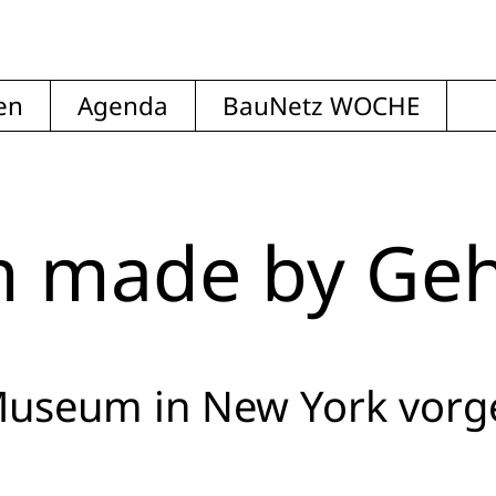
en
Agenda
BauNetz WOCHE
 made by Geh
useum in New York vorge