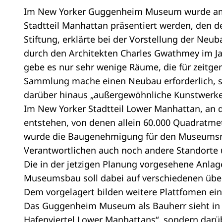
Im New Yorker Guggenheim Museum wurde am 19
Stadtteil Manhattan präsentiert werden, den d
Stiftung, erklärte bei der Vorstellung der Ne
durch den Architekten Charles Gwathmey im 
gebe es nur sehr wenige Räume, die für zeitge
Sammlung mache einen Neubau erforderlich, s
darüber hinaus „außergewöhnliche Kunstwerke
Im New Yorker Stadtteil Lower Manhattan, an d
entstehen, von denen allein 60.000 Quadratmet
wurde die Baugenehmigung für den Museumsneub
Verantwortlichen auch noch andere Standorte
Die in der jetzigen Planung vorgesehene Anla
Museumsbau soll dabei auf verschiedenen übe
Dem vorgelagert bilden weitere Plattfomen ein
Das Guggenheim Museum als Bauherr sieht in 
Hafenviertel Lower Manhattans“, sondern darüb