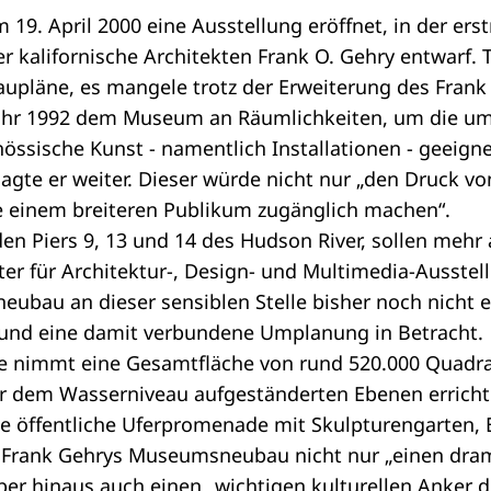
. April 2000 eine Ausstellung eröffnet, in der ers
er kalifornische Architekten Frank O. Gehry entwarf
ubaupläne, es mangele trotz der Erweiterung des Fran
Jahr 1992 dem Museum an Räumlichkeiten, um die u
nössische Kunst - namentlich Installationen - geeign
agte er weiter. Dieser würde nicht nur „den Druck
 einem breiteren Publikum zugänglich machen“.
en Piers 9, 13 und 14 des Hudson River, sollen mehr
er für Architektur-, Design- und Multimedia-Ausstel
au an dieser sensiblen Stelle bisher noch nicht er
 und eine damit verbundene Umplanung in Betracht.
ge nimmt eine Gesamtfläche von rund 520.000 Quadrat
r dem Wasserniveau aufgeständerten Ebenen errichte
e öffentliche Uferpromenade mit Skulpturengarten, 
Frank Gehrys Museumsneubau nicht nur „einen dram
er hinaus auch einen „wichtigen kulturellen Anker de