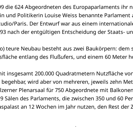
1999 die 624 Abgeordneten des Europaparlaments ihr
tin und Politikerin Louise Weiss benannte Parlament 
tudio/Paris. Der Entwurf war aus einem internationa
3 nach der entgültigen Entscheidung der Staats- und
uro) teure Neubau besteht aus zwei Baukörpern: dem
sfläche entlang des Flußufers, und einem 60 Meter 
mit insgesamt 200.000 Quadratmetern Nutzfläche von 
ht begehbar, wird aber von mehreren, jeweils zehn Me
lzerner Plenarsaal für 750 Abgeordnete mit Balkonen 
9 Sälen des Parlaments, die zwischen 350 und 60 Pe
palast an 12 Wochen im Jahr nutzen, den Rest der Z