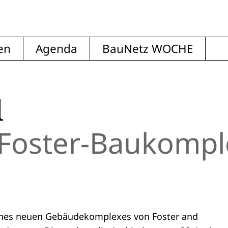
en
Agenda
BauNetz WOCHE
d
 Foster-Baukompl
l eines neuen Gebäudekomplexes von Foster and