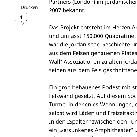
Partners (London) im jordanische
Drucken
2007 bekannt.
4
Das Projekt entsteht im Herzen 
und umfasst 150.000 Quadratmeter
war die jordanische Geschichte u
aus dem Felsen gehauenen Plateau.
Wall“ Assoziationen zu alten jord
seinen aus dem Fels geschnitten
Ein grob behauenes Podest mit sta
Felswand gesetzt. Auf diesem So
Türme, in denen es Wohnungen, ei
selbst wird Läden und Freizeitakt
In den „Spalten“ zwischen den Tü
ein „versunkenes Amphitheater“ u