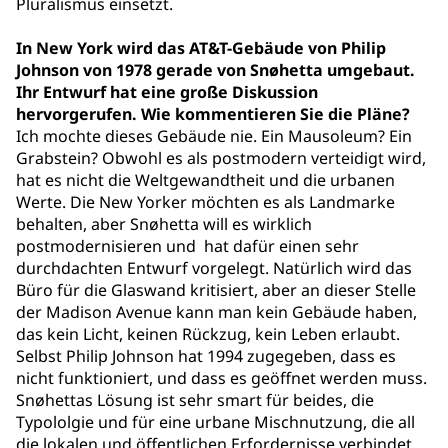
Pluralismus einsetzt.
In New York wird das AT&T-Gebäude von Philip
Johnson von 1978 gerade von Snøhetta umgebaut.
Ihr Entwurf hat eine große Diskussion
hervorgerufen. Wie kommentieren Sie die Pläne?
Ich mochte dieses Gebäude nie. Ein Mausoleum? Ein
Grabstein? Obwohl es als postmodern verteidigt wird,
hat es nicht die Weltgewandtheit und die urbanen
Werte. Die New Yorker möchten es als Landmarke
behalten, aber Snøhetta will es wirklich
postmodernisieren und hat dafür einen sehr
durchdachten Entwurf vorgelegt. Natürlich wird das
Büro für die Glaswand kritisiert, aber an dieser Stelle
der Madison Avenue kann man kein Gebäude haben,
das kein Licht, keinen Rückzug, kein Leben erlaubt.
Selbst Philip Johnson hat 1994 zugegeben, dass es
nicht funktioniert, und dass es geöffnet werden muss.
Snøhettas Lösung ist sehr smart für beides, die
Typololgie und für eine urbane Mischnutzung, die all
die lokalen und öffentlichen Erfordernisse verbindet.