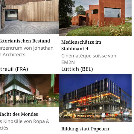
iktorianischen Bestand
Medienschätze im
urzentrum von Jonathan
Stahlmantel
 Architects
Cinématèque suisse von
EM2N
reuil (FRA)
Lüttich (BEL)
Macht des Mondes
s Kinosäle von Ropa &
ciés
Bildung statt Popcorn