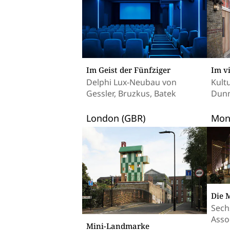
Im Geist der Fünfziger
Im v
Delphi Lux-Neubau von
Kult
Gessler, Bruzkus, Batek
Dunn
London (GBR)
Mont
Die 
Sech
Asso
Mini-Landmarke