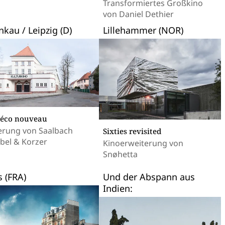
Transformiertes Großkino
von Daniel Dethier
kau / Leipzig (D)
Lillehammer (NOR)
déco nouveau
erung von Saalbach
Sixties revisited
bel & Korzer
Kinoerweiterung von
Snøhetta
s (FRA)
Und der Abspann aus
Indien: