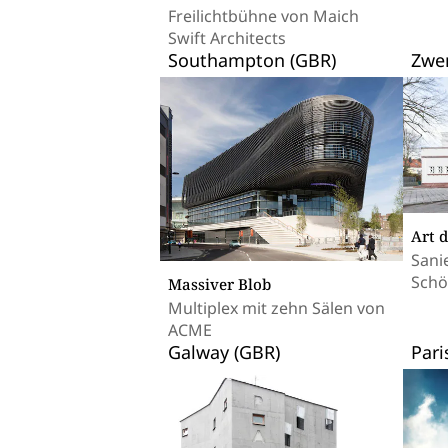
Freilichtbühne von Maich
Swift Architects
Southampton (GBR)
Zwen
Art 
Sani
Schö
Massiver Blob
Multiplex mit zehn Sälen von
ACME
Galway (GBR)
Pari