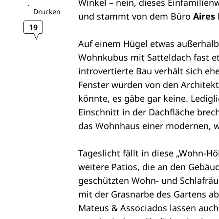
Winkel – nein, dieses Einfamilien
Drucken
und stammt von dem Büro
Aires
19
Auf einem Hügel etwas außerhalb d
Wohnkubus mit Satteldach fast etw
introvertierte Bau verhält sich e
Fenster wurden von den Architek
könnte, es gäbe gar keine. Ledigl
Einschnitt in der Dachfläche bre
das Wohnhaus einer modernen, w
Tageslicht fällt in diese „Wohn-H
weitere Patios, die an den Gebäu
geschützten Wohn- und Schlafräu
mit der Grasnarbe des Gartens ab 
Mateus & Associados lassen auch 