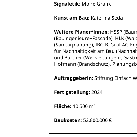
Signaletik:
Moiré Grafik
Kunst am Bau:
Katerina Seda
Weitere Planer*innen:
HSSP (Baum
(Bauingenieure+Fassade), HLK (Wa
(Sanitärplanung), IBG B. Graf AG E
für Nachhaltigkeit am Bau (Nachhal
und Partner (Werkleitungen), Gast
Hofmann (Brandschutz), Planungsbü
Auftraggeberin:
Stiftung Einfach
Fertigstellung:
2024
Fläche:
10.500 m²
Baukosten:
52.800.000 €