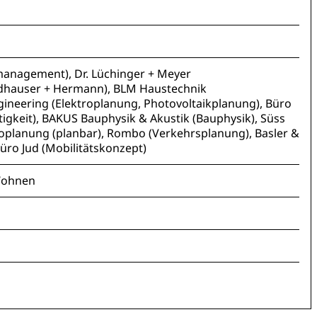
anagement), Dr. Lüchinger + Meyer
ldhauser + Hermann), BLM Haustechnik
ngineering (Elektroplanung, Photovoltaikplanung), Büro
tigkeit), BAKUS Bauphysik & Akustik (Bauphysik), Süss
roplanung (planbar), Rombo (Verkehrsplanung), Basler &
ro Jud (Mobilitätskonzept)
 Wohnen