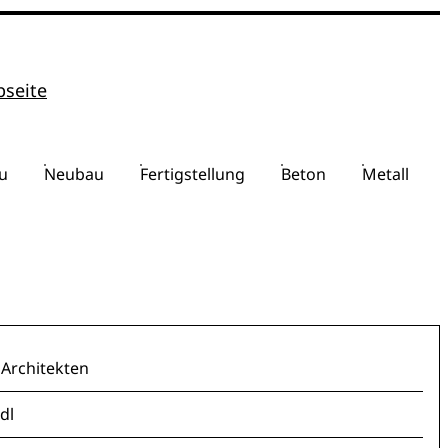
bseite
u
Neubau
Fertigstellung
Beton
Metall
Architekten
idl