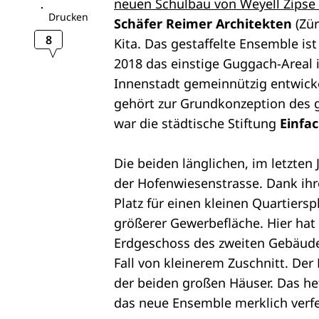
neuen Schulbau von Weyell Zipse 
Drucken
Schäfer Reimer Architekten
(Zür
8
Kita. Das gestaffelte Ensemble ist
2018 das einstige Guggach-Areal 
Innenstadt gemeinnützig entwicke
gehört zur Grundkonzeption des 
war die städtische Stiftung
Einfa
Die beiden länglichen, im letzten 
der Hofenwiesenstrasse. Dank ihr
Platz für einen kleinen Quartier
größerer Gewerbefläche. Hier hat
Erdgeschoss des zweiten Gebäudes
Fall von kleinerem Zuschnitt. Der
der beiden großen Häuser. Das h
das neue Ensemble merklich verfe