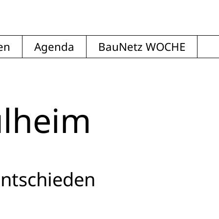
en
Agenda
BauNetz WOCHE
ulheim
entschieden