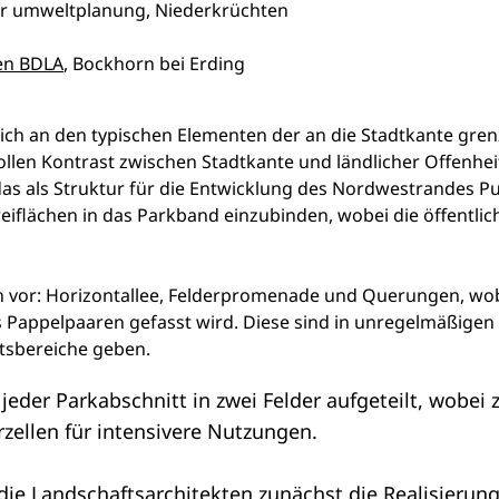
r umweltplanung, Niederkrüchten
ten BDLA
, Bockhorn bei Erding
 sich an den typischen Elementen der an die Stadtkante gre
llen Kontrast zwischen Stadtkante und ländlicher Offenheit
as als Struktur für die Entwicklung des Nordwestrandes P
reiflächen in das Parkband einzubinden, wobei die öffentli
n vor: Horizontallee, Felderpromenade und Querungen, wo
s Pappelpaaren gefasst wird. Diese sind in unregelmäßige
ltsbereiche geben.
eder Parkabschnitt in zwei Felder aufgeteilt, wobei
rzellen für intensivere Nutzungen.
 die Landschaftsarchitekten zunächst die Realisieru