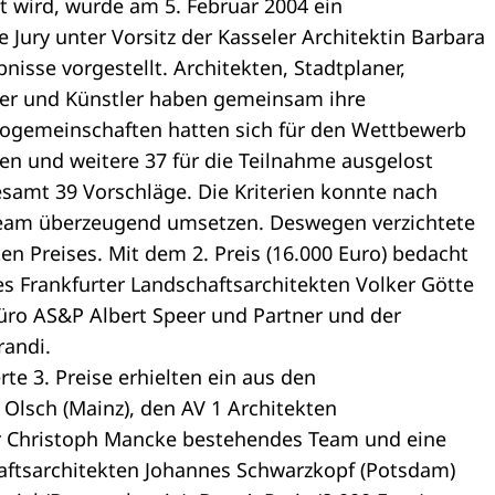
 wird, wurde am 5. Februar 2004 ein
Jury unter Vorsitz der Kasseler Architektin Barbara
nisse vorgestellt. Architekten, Stadtplaner,
ner und Künstler haben gemeinsam ihre
rogemeinschaften hatten sich für den Wettbewerb
n und weitere 37 für die Teilnahme ausgelost
samt 39 Vorschläge. Die Kriterien konnte nach
Team überzeugend umsetzen. Deswegen verzichtete
ten Preises. Mit dem 2. Preis (16.000 Euro) bedacht
s Frankfurter Landschaftsarchitekten Volker Götte
üro AS&P Albert Speer und Partner und der
randi.
rte 3. Preise erhielten ein aus den
Olsch (Mainz), den AV 1 Architekten
er Christoph Mancke bestehendes Team und eine
aftsarchitekten Johannes Schwarzkopf (Potsdam)