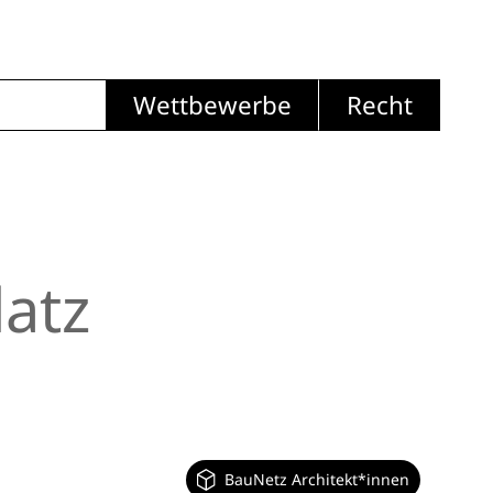
Wettbewerbe
Recht
atz
BauNetz Architekt*innen