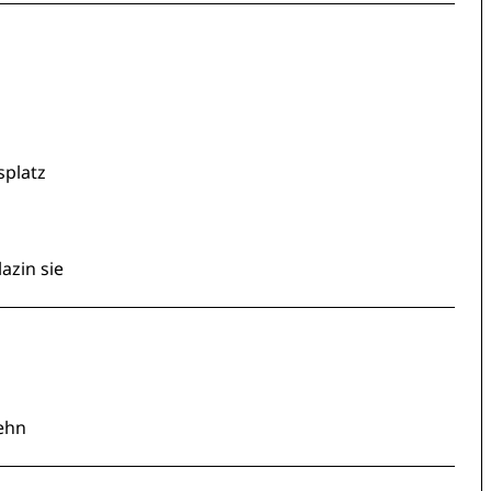
splatz
azin sie
tehn