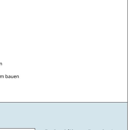
en
rum bauen