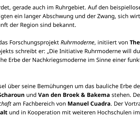
hrdet, gerade auch im Ruhrgebiet. Auf den beispiell
ten ein langer Abschwung und der Zwang, sich wirtsc
ft der Region sind bekannt.
: das Forschungsprojekt
Ruhrmoderne
, initiiert von
The
ojekts schreibt er: „Die Initiative Ruhrmoderne will 
sche Erbe der Nachkriegsmoderne im Sinne einer funk
sel über seine Bemühungen um das bauliche Erbe der
Scharoun
und
Van den Broek & Bakema
stehen. De
chaft
am Fachbereich von
Manuel Cuadra
. Der Vort
alt
und in Kooperation mit weiteren Hochschulen 