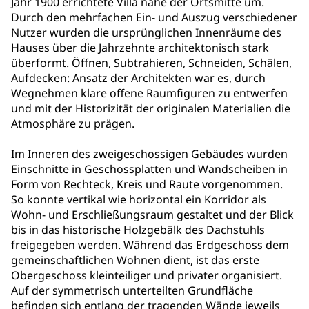
Jahr 1900 errichtete Villa nahe der Ortsmitte um.
Durch den mehrfachen Ein- und Auszug verschiedener
Nutzer wurden die ursprünglichen Innenräume des
Hauses über die Jahrzehnte architektonisch stark
überformt. Öffnen, Subtrahieren, Schneiden, Schälen,
Aufdecken: Ansatz der Architekten war es, durch
Wegnehmen klare offene Raumfiguren zu entwerfen
und mit der Historizität der originalen Materialien die
Atmosphäre zu prägen.
Im Inneren des zweigeschossigen Gebäudes wurden
Einschnitte in Geschossplatten und Wandscheiben in
Form von Rechteck, Kreis und Raute vorgenommen.
So konnte vertikal wie horizontal ein Korridor als
Wohn- und Erschließungsraum gestaltet und der Blick
bis in das historische Holzgebälk des Dachstuhls
freigegeben werden. Während das Erdgeschoss dem
gemeinschaftlichen Wohnen dient, ist das erste
Obergeschoss kleinteiliger und privater organisiert.
Auf der symmetrisch unterteilten Grundfläche
befinden sich entlang der tragenden Wände jeweils