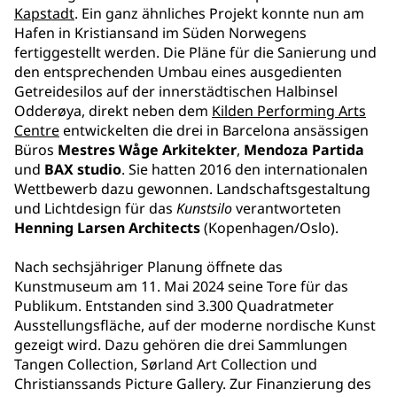
Kapstadt
. Ein ganz ähnliches Projekt konnte nun am
Hafen in Kristiansand im Süden Norwegens
fertiggestellt werden. Die Pläne für die Sanierung und
den entsprechenden Umbau eines ausgedienten
Getreidesilos auf der innerstädtischen Halbinsel
Odderøya, direkt neben dem
Kilden Performing Arts
Centre
entwickelten die drei in Barcelona ansässigen
Büros
Mestres Wåge Arkitekter
,
Mendoza Partida
und
BAX studio
. Sie hatten 2016 den internationalen
Wettbewerb dazu gewonnen. Landschaftsgestaltung
und Lichtdesign für das
Kunstsilo
verantworteten
Henning Larsen
Architects
(Kopenhagen/Oslo).
Nach sechsjähriger Planung öffnete das
Kunstmuseum am 11. Mai 2024 seine Tore für das
Publikum. Entstanden sind 3.300 Quadratmeter
Ausstellungsfläche, auf der moderne nordische Kunst
gezeigt wird. Dazu gehören die drei Sammlungen
Tangen Collection, Sørland Art Collection und
Christianssands Picture Gallery. Zur Finanzierung des