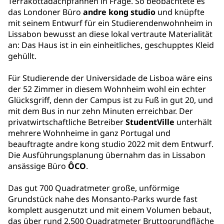
Terrakottadachpfannen in Frage. So beobachtete es
das Londoner Büro
andre kong studio
und knüpfte
mit seinem Entwurf für ein Studierendenwohnheim in
Lissabon bewusst an diese lokal vertraute Materialität
an: Das Haus ist in ein einheitliches, geschupptes Kleid
gehüllt.
Für Studierende der Universidade de Lisboa wäre eins
der 52 Zimmer in diesem Wohnheim wohl ein echter
Glücksgriff, denn der Campus ist zu Fuß in gut 20, und
mit dem Bus in nur zehn Minuten erreichbar. Der
privatwirtschaftliche Betreiber
StudentVille
unterhält
mehrere Wohnheime in ganz Portugal und
beauftragte andre kong studio 2022 mit dem Entwurf.
Die Ausführungsplanung übernahm das in Lissabon
ansässige Büro
ÔCO
.
Das gut 700 Quadratmeter große, unförmige
Grundstück nahe des Monsanto-Parks wurde fast
komplett ausgenutzt und mit einem Volumen bebaut,
das über rund 2.500 Quadratmeter Bruttogrundfläche