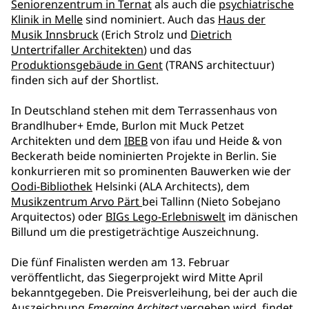
Seniorenzentrum in Ternat
als auch die
psychiatrische
Klinik in Melle
sind nominiert. Auch das
Haus der
Musik Innsbruck
(Erich Strolz und
Dietrich
Untertrifaller Architekten
) und das
Produktionsgebäude in Gent
(TRANS architectuur)
finden sich auf der Shortlist.
In Deutschland stehen mit dem Terrassenhaus von
Brandlhuber+ Emde, Burlon mit Muck Petzet
Architekten und dem
IBEB
von ifau und Heide & von
Beckerath beide nominierten Projekte in Berlin. Sie
konkurrieren mit so prominenten Bauwerken wie der
Oodi-Bibliothek
Helsinki (ALA Architects), dem
Musikzentrum Arvo Pärt
bei Tallinn (Nieto Sobejano
Arquitectos) oder
BIGs Lego-Erlebniswelt
im dänischen
Billund um die prestigeträchtige Auszeichnung.
Die fünf Finalisten werden am 13. Februar
veröffentlicht, das Siegerprojekt wird Mitte April
bekanntgegeben. Die Preisverleihung, bei der auch die
Auszeichnung
Emerging Architect
vergeben wird, findet