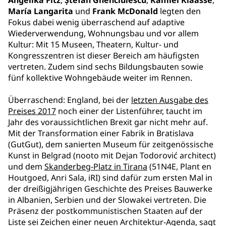
Angelika Fitz
,
Ștefan Ghenciulescu
,
Kamiel Klaasse
,
María Langarita
und
Frank McDonald
legten den
Fokus dabei wenig überraschend auf adaptive
Wiederverwendung, Wohnungsbau und vor allem
Kultur: Mit 15 Museen, Theatern, Kultur- und
Kongresszentren ist dieser Bereich am häufigsten
vertreten. Zudem sind sechs Bildungsbauten sowie
fünf kollektive Wohngebäude weiter im Rennen.
Überraschend: England, bei der
letzten Ausgabe des
Preises 2017
noch einer der Listenführer, taucht im
Jahr des voraussichtlichen Brexit gar nicht mehr auf.
Mit der Transformation einer Fabrik in Bratislava
(GutGut), dem sanierten Museum für zeitgenössische
Kunst in Belgrad (nooto mit Dejan Todorović architect)
und dem
Skanderbeg-Platz in Tirana
(51N4E, Plant en
Houtgoed, Anri Sala, iRI) sind dafür zum ersten Mal in
der dreißigjährigen Geschichte des Preises Bauwerke
in Albanien, Serbien und der Slowakei vertreten. Die
Präsenz der postkommunistischen Staaten auf der
Liste sei Zeichen einer neuen Architektur-Agenda, sagt