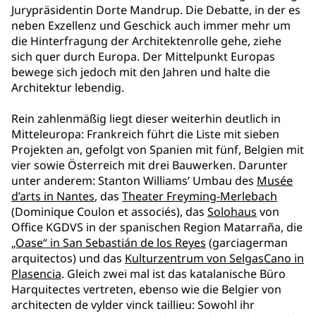
Jurypräsidentin Dorte Mandrup. Die Debatte, in der es
neben Exzellenz und Geschick auch immer mehr um
die Hinterfragung der Architektenrolle gehe, ziehe
sich quer durch Europa. Der Mittelpunkt Europas
bewege sich jedoch mit den Jahren und halte die
Architektur lebendig.
Rein zahlenmäßig liegt dieser weiterhin deutlich in
Mitteleuropa: Frankreich führt die Liste mit sieben
Projekten an, gefolgt von Spanien mit fünf, Belgien mit
vier sowie Österreich mit drei Bauwerken. Darunter
unter anderem: Stanton Williams’ Umbau des
Musée
d’arts in Nantes
, das
Theater Freyming-Merlebach
(Dominique Coulon et associés), das
Solohaus
von
Office KGDVS in der spanischen Region Matarraña, die
„Oase“ in San Sebastián de los Reyes
(garciagerman
arquitectos) und das
Kulturzentrum von SelgasCano in
Plasencia
. Gleich zwei mal ist das katalanische Büro
Harquitectes vertreten, ebenso wie die Belgier von
architecten de vylder vinck taillieu: Sowohl ihr