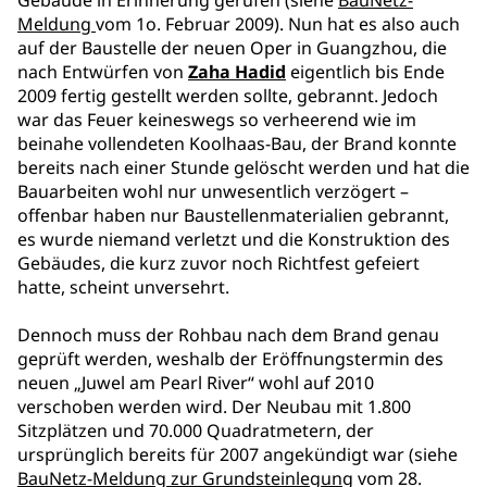
Gebäude in Erinnerung gerufen (siehe
BauNetz-
Meldung
vom 1o. Februar 2009). Nun hat es also auch
auf der Baustelle der neuen Oper in Guangzhou, die
nach Entwürfen von
Zaha Hadid
eigentlich bis Ende
2009 fertig gestellt werden sollte, gebrannt. Jedoch
war das Feuer keineswegs so verheerend wie im
beinahe vollendeten Koolhaas-Bau, der Brand konnte
bereits nach einer Stunde gelöscht werden und hat die
Bauarbeiten wohl nur unwesentlich verzögert –
offenbar haben nur Baustellenmaterialien gebrannt,
es wurde niemand verletzt und die Konstruktion des
Gebäudes, die kurz zuvor noch Richtfest gefeiert
hatte, scheint unversehrt.
Dennoch muss der Rohbau nach dem Brand genau
geprüft werden, weshalb der Eröffnungstermin des
neuen „Juwel am Pearl River“ wohl auf 2010
verschoben werden wird. Der Neubau mit 1.800
Sitzplätzen und 70.000 Quadratmetern, der
ursprünglich bereits für 2007 angekündigt war (siehe
BauNetz-Meldung zur Grundsteinlegung
vom 28.