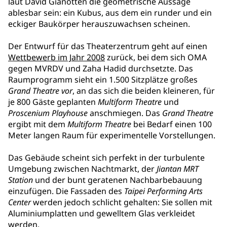
laut David Gianotten die geometrische Aussage
ablesbar sein: ein Kubus, aus dem ein runder und ein
eckiger Baukörper herauszuwachsen scheinen.
Der Entwurf für das Theaterzentrum geht auf einen
Wettbewerb im Jahr 2008
zurück, bei dem sich OMA
gegen MVRDV und Zaha Hadid durchsetzte. Das
Raumprogramm sieht ein 1.500 Sitzplätze großes
Grand Theatre vor
, an das sich die beiden kleineren, für
je 800 Gäste geplanten
Multiform Theatre
und
Proscenium Playhouse
anschmiegen. Das
Grand Theatre
ergibt mit dem
Multiform Theatre
bei Bedarf einen 100
Meter langen Raum für experimentelle Vorstellungen.
Das Gebäude scheint sich perfekt in der turbulente
Umgebung zwischen Nachtmarkt, der
Jiantan MRT
Station
und der bunt geratenen Nachbarbebauung
einzufügen. Die Fassaden des
Taipei Performing Arts
Center
werden jedoch schlicht gehalten: Sie sollen mit
Aluminiumplatten und gewelltem Glas verkleidet
werden.