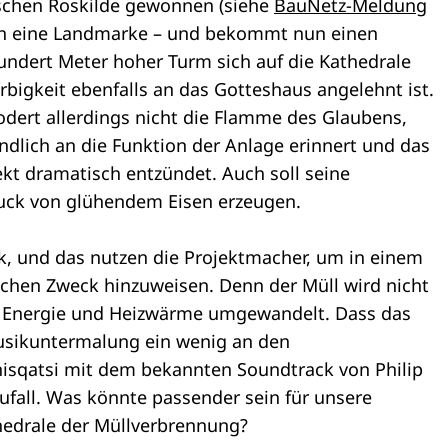
schen Roskilde gewonnen (siehe
BauNetz-Meldung
ich eine Landmarke – und bekommt nun einen
undert Meter hoher Turm sich auf die Kathedrale
arbigkeit ebenfalls an das Gotteshaus angelehnt ist.
dert allerdings nicht die Flamme des Glaubens,
ndlich an die Funktion der Anlage erinnert und das
ekt dramatisch entzündet. Auch soll seine
ruck von glühendem Eisen erzeugen.
k, und das nutzen die Projektmacher, um in einem
ichen Zweck hinzuweisen. Denn der Müll wird nicht
in Energie und Heizwärme umgewandelt. Dass das
usikuntermalung ein wenig an den
anisqatsi mit dem bekannten Soundtrack von Philip
n Zufall. Was könnte passender sein für unsere
hedrale der Müllverbrennung?