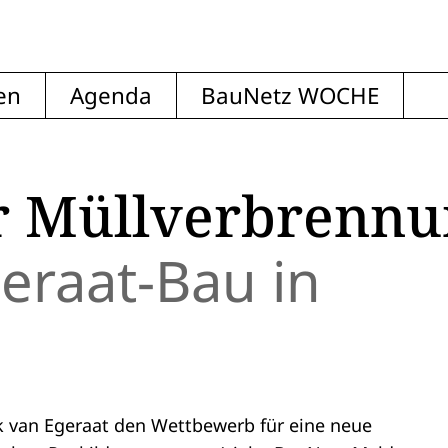
en
Agenda
BauNetz WOCHE
r Müllverbrennu
geraat-Bau in
ick van Egeraat den Wettbewerb für eine neue