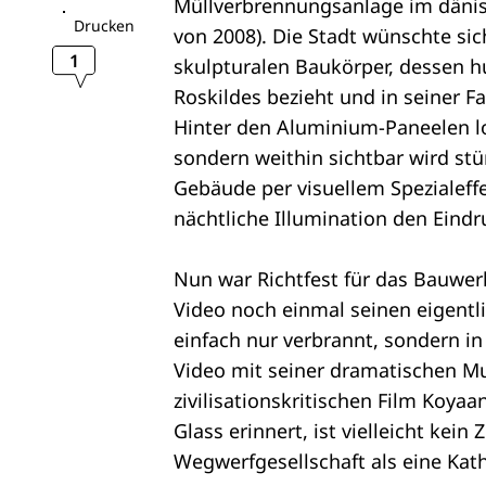
Müllverbrennungsanlage im däni
Drucken
von 2008). Die Stadt wünschte s
1
skulpturalen Baukörper, dessen h
Roskildes bezieht und in seiner F
Hinter den Aluminium-Paneelen lo
sondern weithin sichtbar wird stü
Gebäude per visuellem Spezialeff
nächtliche Illumination den Eind
Nun war Richtfest für das Bauwer
Video noch einmal seinen eigentl
einfach nur verbrannt, sondern 
Video mit seiner dramatischen M
zivilisationskritischen Film Koya
Glass erinnert, ist vielleicht kei
Wegwerfgesellschaft als eine Kat