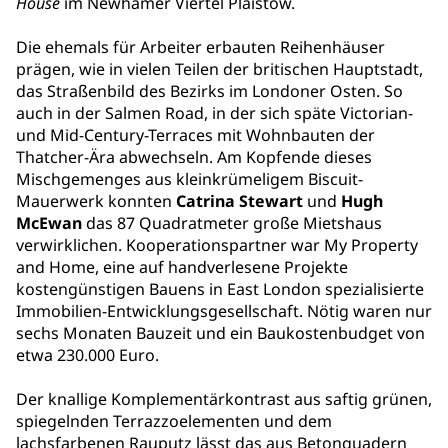
House
im Newhamer Viertel Plaistow.
Die ehemals für Arbeiter erbauten Reihenhäuser
prägen, wie in vielen Teilen der britischen Hauptstadt,
das Straßenbild des Bezirks im Londoner Osten. So
auch in der Salmen Road, in der sich späte Victorian-
und Mid-Century-Terraces mit Wohnbauten der
Thatcher-Ära abwechseln. Am Kopfende dieses
Mischgemenges aus kleinkrümeligem Biscuit-
Mauerwerk konnten
Catrina Stewart
und
Hugh
McEwan
das 87 Quadratmeter große Mietshaus
verwirklichen. Kooperationspartner war My Property
and Home, eine auf handverlesene Projekte
kostengünstigen Bauens in East London spezialisierte
Immobilien-Entwicklungsgesellschaft. Nötig waren nur
sechs Monaten Bauzeit und ein Baukostenbudget von
etwa 230.000 Euro.
Der knallige Komplementärkontrast aus saftig grünen,
spiegelnden Terrazzoelementen und dem
lachsfarbenen Rauputz lässt das aus Betonquadern